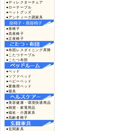
●ディレクターチェア
●ローテーブル
●ペットグッズ
●アンティーク調家具
●座椅子
●高座椅子
●正座椅子
●布団レスダイニング昇降
●こたつテーブル
●こたつ布団
●ベッド
●ソファベッド
●ベビーベッド
●業務用ベッド
●寝具
●美容健康・環境快適商品
●雑貨・家電用品
●福祉・介護家具
●高齢者椅子
●玄関家具