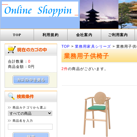
TOP
利用規約
会社案内
ご利用案内
TOP
>
業務用家具シリーズ
> 業務用子供
業務用子供椅子
合計数量：
0
商品金額：
0円
2件
の商品がございます。
商品カテゴリから選ぶ
商品名を入力