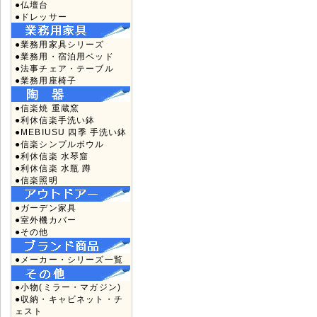
●仏壇台
●ドレッサー
●業務用家具シリーズ
●業務用・宿泊用ベッド
●法事チェア・テーブル
●業務用座椅子
●信楽焼 重蔵窯
●利休信楽手洗い鉢
●MEBIUSU 四季 手洗い鉢
●信楽シンプルボウル
●利休信楽 水琴窟
●利休信楽 水瓶 蹲
●信楽照明
●ガーデン家具
●室外機カバー
●その他
●メーカー・シリーズ一覧
●小物(ミラー・マガジン)
●収納・キャビネット・チ
ェスト