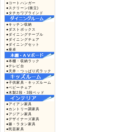
●コートハンガー
●スクリーン(衝立)
●タチカワブラインド
●キッチン収納
●ダストボックス
●ダイニングテーブル
●ダイニングチェア
●ダイニングセット
●座卓
●本棚・収納ラック
●テレビ台
●天井・つっぱり式ラック
●子供家具・キッズルーム
●ベビーチェア
●木製2段・3段ベッド
●アイアン家具
●カントリー調家具
●アジアン家具
●デザイナーズ家具
●籐・ラタン家具
●民芸家具