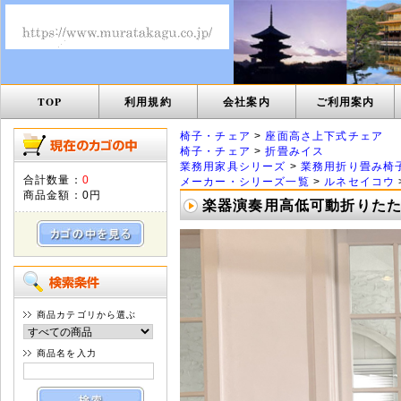
TOP
利用規約
会社案内
ご利用案内
椅子・チェア
>
座面高さ上下式チェア
椅子・チェア
>
折畳みイス
業務用家具シリーズ
>
業務用折り畳み椅
合計数量：
0
メーカー・シリーズ一覧
>
ルネセイコウ
商品金額：
0円
楽器演奏用高低可動折りたたみ椅
商品カテゴリから選ぶ
商品名を入力