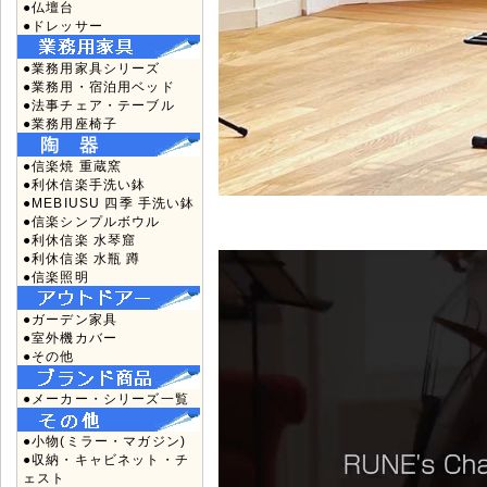
●仏壇台
●ドレッサー
●業務用家具シリーズ
●業務用・宿泊用ベッド
●法事チェア・テーブル
●業務用座椅子
●信楽焼 重蔵窯
●利休信楽手洗い鉢
●MEBIUSU 四季 手洗い鉢
●信楽シンプルボウル
●利休信楽 水琴窟
●利休信楽 水瓶 蹲
●信楽照明
●ガーデン家具
●室外機カバー
●その他
●メーカー・シリーズ一覧
●小物(ミラー・マガジン)
●収納・キャビネット・チ
ェスト