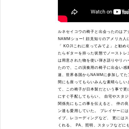
ルネセイコウの椅子と出会ったのはア
NAMMショー! 顔見知りのアメリカ
「 KOJIこれに座ってみてよ」と勧め
たらギターを持った状態でノーストレス
は用意された物を使い弾き語りやリハ
たので、この演奏用の椅子に出会い感動
速、世界各国からNAMMに参加してた
間にも座ってもらいみんな素晴らしいと
て、この椅子が日本製だという事で更に
にすぐ手配してもらい、 自宅やスタ
関係先にもこの事を伝えると、 仲の
ン達も愛用していた。 プレイヤーに
イブ、レコーディングなど、 更には
くれる、 PA、照明、スタッフなどに