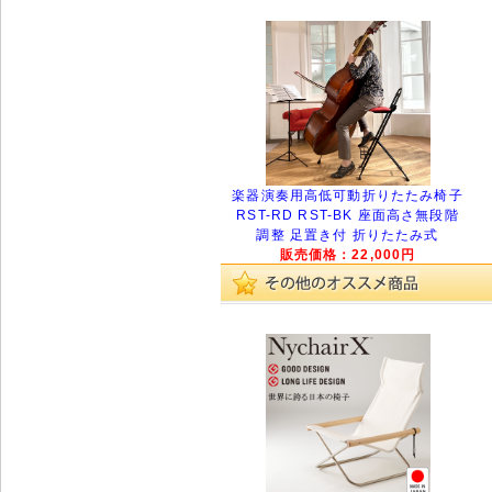
楽器演奏用高低可動折りたたみ椅子
RST-RD RST-BK 座面高さ無段階
調整 足置き付 折りたたみ式
販売価格：22,000円