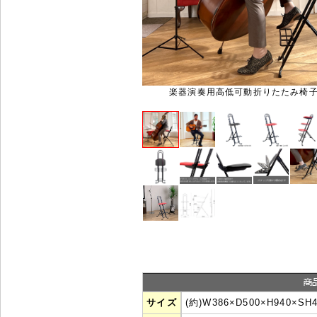
楽器演奏用高低可動折りたたみ椅子 R
サイズ
(約)W386×D500×H940×SH