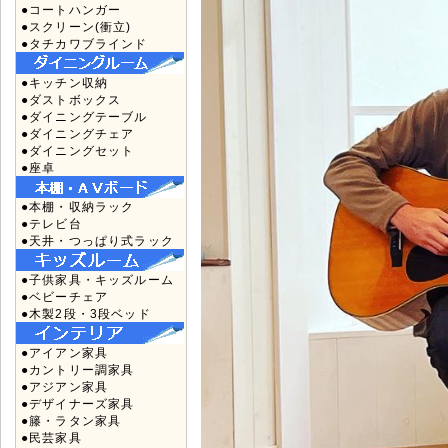
●コートハンガー
●スクリーン(衝立)
●タチカワブラインド
●キッチン収納
●ダストボックス
●ダイニングテーブル
●ダイニングチェア
●ダイニングセット
●座卓
●本棚・収納ラック
●テレビ台
●天井・つっぱり式ラック
●子供家具・キッズルーム
●ベビーチェア
●木製2段・3段ベッド
●アイアン家具
●カントリー調家具
●アジアン家具
●デザイナーズ家具
●籐・ラタン家具
●民芸家具