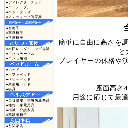
●ディレクターチェア
●ローテーブル
●ペットグッズ
●アンティーク調家具
●座椅子
●高座椅子
●正座椅子
簡単に自由に高さを
●布団レスダイニング昇降
と
●こたつテーブル
●こたつ布団
プレイヤーの体格や
●ベッド
●ソファベッド
●ベビーベッド
●業務用ベッド
座面高さ4
●寝具
用途に応じて最
●美容健康・環境快適商品
●雑貨・家電用品
●福祉・介護家具
●高齢者椅子
●玄関家具