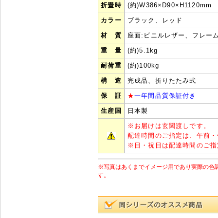
折畳時
(約)W386×D90×H1120mm
カラー
ブラック、レッド
材 質
座面:ビニルレザー、フレー
重 量
(約)5.1kg
耐荷重
(約)100kg
構 造
完成品、折りたたみ式
保 証
★
一年間品質保証付き
生産国
日本製
※
お届けは玄関渡しです。
配達時間のご指定は、午前・
※
日・祝日は配達時間のご指
※写真はあくまでイメージ用であり実際の色
す。