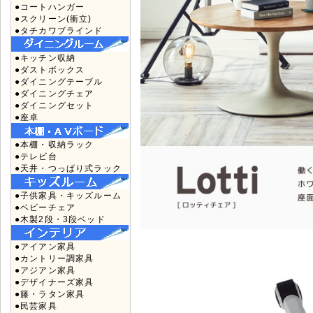
●コートハンガー
●スクリーン(衝立)
●タチカワブラインド
●キッチン収納
●ダストボックス
●ダイニングテーブル
●ダイニングチェア
●ダイニングセット
●座卓
●本棚・収納ラック
●テレビ台
●天井・つっぱり式ラック
●子供家具・キッズルーム
●ベビーチェア
●木製2段・3段ベッド
●アイアン家具
●カントリー調家具
●アジアン家具
●デザイナーズ家具
●籐・ラタン家具
●民芸家具