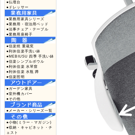
●仏壇台
●ドレッサー
●業務用家具シリーズ
●業務用・宿泊用ベッド
●法事チェア・テーブル
●業務用座椅子
●信楽焼 重蔵窯
●利休信楽手洗い鉢
●MEBIUSU 四季 手洗い鉢
●信楽シンプルボウル
●利休信楽 水琴窟
●利休信楽 水瓶 蹲
●信楽照明
●ガーデン家具
●室外機カバー
●その他
●メーカー・シリーズ一覧
●小物(ミラー・マガジン)
●収納・キャビネット・チ
ェスト