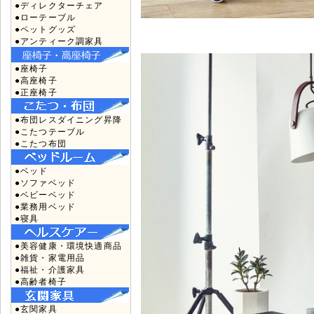
●ディレクターチェア
●ローテーブル
●ペットグッズ
●アンティーク調家具
●座椅子
●高座椅子
●正座椅子
●布団レスダイニング昇降
●こたつテーブル
●こたつ布団
●ベッド
●ソファベッド
●ベビーベッド
●業務用ベッド
●寝具
●美容健康・環境快適商品
●雑貨・家電用品
●福祉・介護家具
●高齢者椅子
●玄関家具