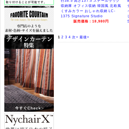
行38.5 高さ137.5 スチールラック
収納庫 オフィス収納 韓国風 北欧風
くすみカラー おしゃれ収納 LC-
1375 Signature Studio
販売価格：18,980円
1
2
3
4
次>
最後>