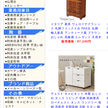
●仏壇台
●ドレッサー
●業務用家具シリーズ
●業務用・宿泊用ベッド
●法事チェア・テーブル
イタリア 家具 ヴェローナクラシッ
●業務用座椅子
ク 丸脚ファックス台 FAX台 丸脚
輸入家具 アンティーク風 ブラウン
●信楽焼 重蔵窯
おしゃれ 高級感 エレガント 天然木
●利休信楽手洗い鉢
販売価格：97,240円
●MEBIUSU 四季 手洗い鉢
●信楽シンプルボウル
●利休信楽 水琴窟
●利休信楽 水瓶 蹲
●信楽照明
●ガーデン家具
●室外機カバー
●その他
●メーカー・シリーズ一覧
チェスト キャビネット 木製 おしゃ
●小物(ミラー・マガジン)
れ タンス リビング 収納 収納家具
●収納・キャビネット・チ
ローチェスト タンス ランドリー 収
ェスト
納 洗面所 衣類収納 北欧 モダン 幅