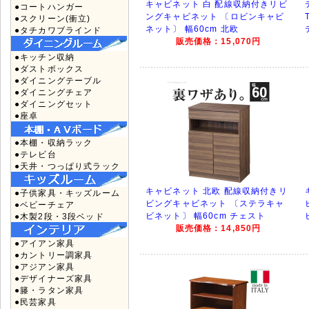
キャビネット 白 配線収納付きリビ
●コートハンガー
ングキャビネット 〔ロビンキャビ
●スクリーン(衝立)
ネット〕 幅60cm 北欧
●タチカワブラインド
販売価格：15,070円
●キッチン収納
●ダストボックス
●ダイニングテーブル
●ダイニングチェア
●ダイニングセット
●座卓
●本棚・収納ラック
●テレビ台
●天井・つっぱり式ラック
キャビネット 北欧 配線収納付きリ
●子供家具・キッズルーム
ビングキャビネット 〔ステラキャ
●ベビーチェア
ビネット〕 幅60cm チェスト
●木製2段・3段ベッド
販売価格：14,850円
●アイアン家具
●カントリー調家具
●アジアン家具
●デザイナーズ家具
●籐・ラタン家具
●民芸家具