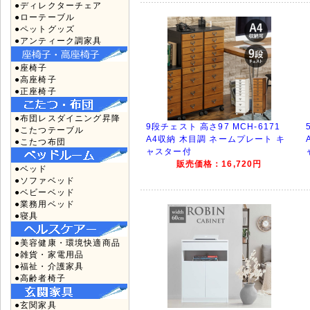
●ディレクターチェア
●ローテーブル
●ペットグッズ
●アンティーク調家具
●座椅子
●高座椅子
●正座椅子
●布団レスダイニング昇降
9段チェスト 高さ97 MCH-6171
●こたつテーブル
A4収納 木目調 ネームプレート キ
●こたつ布団
ャスター付
販売価格：16,720円
●ベッド
●ソファベッド
●ベビーベッド
●業務用ベッド
●寝具
●美容健康・環境快適商品
●雑貨・家電用品
●福祉・介護家具
●高齢者椅子
●玄関家具