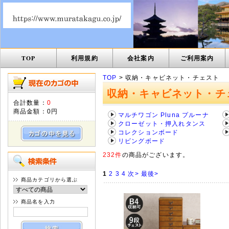
TOP
利用規約
会社案内
ご利用案内
TOP
> 収納・キャビネット・チェスト
収納・キャビネット・チ
合計数量：
0
商品金額：
0円
マルチワゴン Pluna プルーナ
クローゼット・押入れタンス
コレクションボード
リビングボード
232件
の商品がございます。
1
2
3
4
次>
最後>
商品カテゴリから選ぶ
商品名を入力