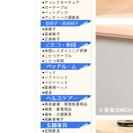
●ディレクターチェア
●ローテーブル
●ペットグッズ
●アンティーク調家具
●座椅子
●高座椅子
●正座椅子
●布団レスダイニング昇降
●こたつテーブル
●こたつ布団
●ベッド
●ソファベッド
●ベビーベッド
●業務用ベッド
●寝具
●美容健康・環境快適商品
●雑貨・家電用品
●福祉・介護家具
●高齢者椅子
●玄関家具