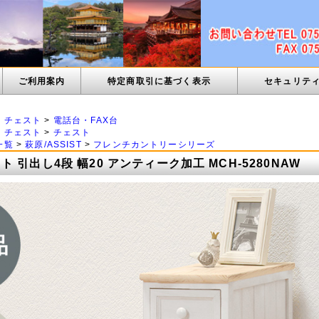
ご利用案内
特定商取引に基づく表示
セキュリテ
・チェスト
>
電話台・FAX台
・チェスト
>
チェスト
一覧
>
萩原/ASSIST
>
フレンチカントリーシリーズ
 引出し4段 幅20 アンティーク加工 MCH-5280NAW