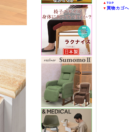
▲
TOP
買物カゴへ
▼