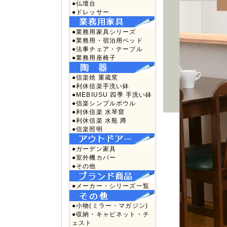
●仏壇台
●ドレッサー
●業務用家具シリーズ
●業務用・宿泊用ベッド
●法事チェア・テーブル
●業務用座椅子
●信楽焼 重蔵窯
●利休信楽手洗い鉢
●MEBIUSU 四季 手洗い鉢
●信楽シンプルボウル
●利休信楽 水琴窟
●利休信楽 水瓶 蹲
●信楽照明
●ガーデン家具
●室外機カバー
●その他
●メーカー・シリーズ一覧
●小物(ミラー・マガジン)
●収納・キャビネット・チ
ェスト