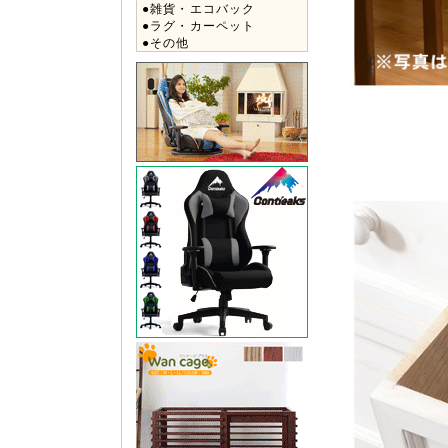
●雑貨・エコバック
●ラグ・カーペット
●その他