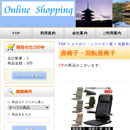
TOP
利用規約
会社案内
ご利用案内
TOP
>
メーカー・シリーズ一覧
>
光製作
座椅子・回転座椅子
合計数量：
0
商品金額：
0円
2件
の商品がございます。
商品カテゴリから選ぶ
商品名を入力