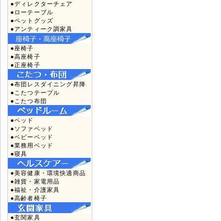
●ディレクターチェア
●ローテーブル
●ペットグッズ
●アンティーク調家具
●座椅子
●高座椅子
●正座椅子
●布団レスダイニング昇降
●こたつテーブル
●こたつ布団
●ベッド
●ソファベッド
●ベビーベッド
●業務用ベッド
●寝具
●美容健康・環境快適商品
●雑貨・家電用品
●福祉・介護家具
●高齢者椅子
●玄関家具