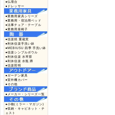
●仏壇台
●ドレッサー
●業務用家具シリーズ
●業務用・宿泊用ベッド
●法事チェア・テーブル
●業務用座椅子
●信楽焼 重蔵窯
●利休信楽手洗い鉢
●MEBIUSU 四季 手洗い鉢
●信楽シンプルボウル
●利休信楽 水琴窟
●利休信楽 水瓶 蹲
●信楽照明
●ガーデン家具
●室外機カバー
●その他
●メーカー・シリーズ一覧
●小物(ミラー・マガジン)
●収納・キャビネット・チ
ェスト