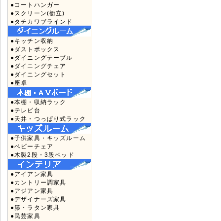
●コートハンガー
●スクリーン(衝立)
●タチカワブラインド
●キッチン収納
●ダストボックス
●ダイニングテーブル
●ダイニングチェア
●ダイニングセット
●座卓
●本棚・収納ラック
●テレビ台
●天井・つっぱり式ラック
●子供家具・キッズルーム
●ベビーチェア
●木製2段・3段ベッド
●アイアン家具
●カントリー調家具
●アジアン家具
●デザイナーズ家具
●籐・ラタン家具
●民芸家具