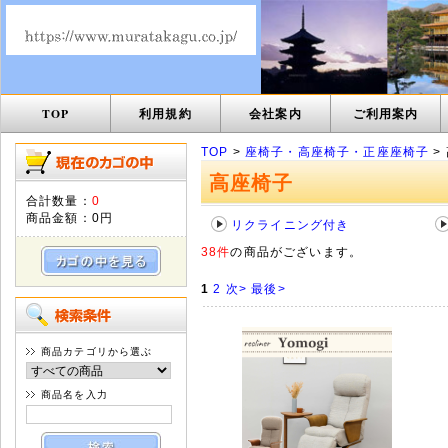
TOP
利用規約
会社案内
ご利用案内
TOP
>
座椅子・高座椅子・正座座椅子
>
高座椅子
合計数量：
0
商品金額：
0円
リクライニング付き
38件
の商品がございます。
1
2
次>
最後>
商品カテゴリから選ぶ
商品名を入力