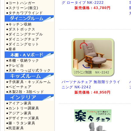
グ ロータイプ NK-2222
●コートハンガー
●スクリーン(衝立)
販売価格：43,780円
●タチカワブラインド
●キッチン収納
●ダストボックス
●ダイニングテーブル
●ダイニングチェア
●ダイニングセット
●座卓
●本棚・収納ラック
●テレビ台
●天井・つっぱり式ラック
●子供家具・キッズルーム
パーソナルチェア 無段階リクライ
●ベビーチェア
ニング NK-2242
●木製2段・3段ベッド
販売価格：48,950円
●アイアン家具
●カントリー調家具
●アジアン家具
●デザイナーズ家具
●籐・ラタン家具
●民芸家具