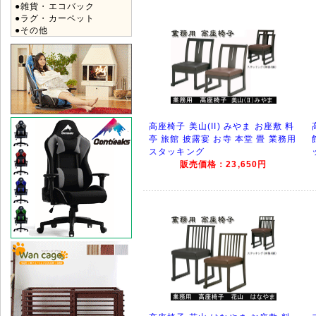
●雑貨・エコバック
●ラグ・カーペット
●その他
高座椅子 美山(II) みやま お座敷 料
亭 旅館 披露宴 お寺 本堂 畳 業務用
スタッキング
販売価格：23,650円