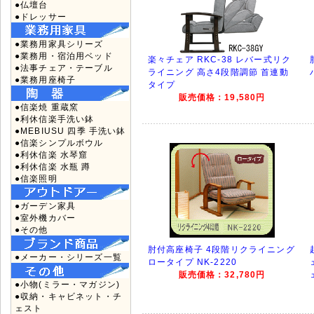
●仏壇台
●ドレッサー
●業務用家具シリーズ
●業務用・宿泊用ベッド
楽々チェア RKC-38 レバー式リク
●法事チェア・テーブル
ライニング 高さ4段階調節 首連動
●業務用座椅子
タイプ
販売価格：19,580円
●信楽焼 重蔵窯
●利休信楽手洗い鉢
●MEBIUSU 四季 手洗い鉢
●信楽シンプルボウル
●利休信楽 水琴窟
●利休信楽 水瓶 蹲
●信楽照明
●ガーデン家具
●室外機カバー
●その他
肘付高座椅子 4段階リクライニング
●メーカー・シリーズ一覧
ロータイプ NK-2220
販売価格：32,780円
●小物(ミラー・マガジン)
●収納・キャビネット・チ
ェスト