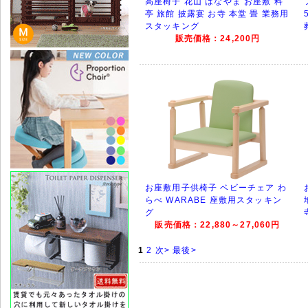
高座椅子 花山 はなやま お座敷 料
亭 旅館 披露宴 お寺 本堂 畳 業務用
スタッキング
販売価格：24,200円
お座敷用子供椅子 ベビーチェア わ
らべ WARABE 座敷用スタッキン
グ
販売価格：22,880～27,060円
1
2
次>
最後>