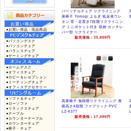
パーソナルチェア リクライニング
座椅子 Yomogi よもぎ 低反発ウレ
タン 背・足置き7段階リクライニン
グ ミニポケット付き 収納 カンチレ
●お買い得品・現品商品
バー型 リクライナー
販売価格：35,800円
●パソコンデスク
●パソコンチェア
●バランスチェア
●ゲーミングチェア
●ホームデスク
●オフィスチェア
●ロビー＆レセプション
●ミーティングチェア
●オフィスアクセサリー
●ソファ＆チェア
高座椅子 無段階リクライニング 座
●ローソファ
面高さ4段階 ファブリック PVC
●リラックスチェア
LZ-4377
●テーブル
販売価格：17,490円
●カウンターテーブル
●カウンターチェア
●椅子・チェア