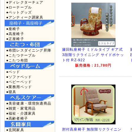
●ディレクターチェア
●ローテーブル
●ペットグッズ
●アンティーク調家具
●座椅子
●高座椅子
●正座椅子
籐回転座椅子 ミドルタイプ ギア式
●布団レスダイニング昇降
3段階リクライニング サイドポケッ
●こたつテーブル
ト付 RZ-922
●こたつ布団
販売価格：21,780円
●ベッド
●ソファベッド
●ベビーベッド
●業務用ベッド
●寝具
●美容健康・環境快適商品
●雑貨・家電用品
●福祉・介護家具
●高齢者椅子
肘付高座椅子 無段階リクライニン
●玄関家具