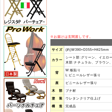
※
お届けは玄関渡しです。
サイズ
(約)W390×D355×H425mm
シート部:グリーン、イエロ
カラー
木部:ナチュラル、ブラウン
W:板貼り
背
L:ビニールレザー張り
座
ビニールレザー張り
木 部
ブナ材
塗 装
ウレタンクリア仕上げ
構 造
完成品