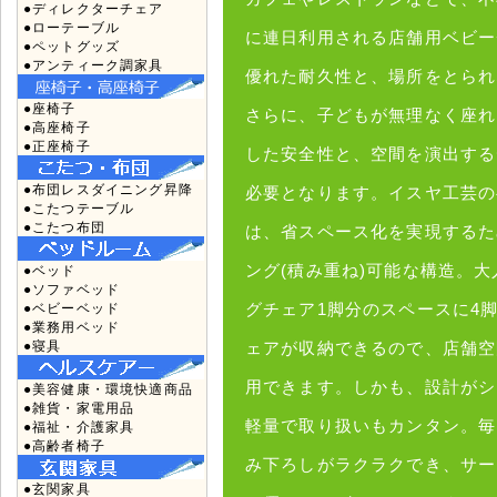
●ディレクターチェア
●ローテーブル
に連日利用される店舗用ベビー
●ペットグッズ
●アンティーク調家具
優れた耐久性と、場所をとられ
●座椅子
さらに、子どもが無理なく座れ
●高座椅子
●正座椅子
した安全性と、空間を演出する
●布団レスダイニング昇降
必要となります。イスヤ工芸の
●こたつテーブル
●こたつ布団
は、省スペース化を実現するた
ング(積み重ね)可能な構造。
●ベッド
●ソファベッド
グチェア1脚分のスペースに4
●ベビーベッド
●業務用ベッド
●寝具
ェアが収納できるので、店舗空
用できます。しかも、設計がシ
●美容健康・環境快適商品
●雑貨・家電用品
軽量で取り扱いもカンタン。毎
●福祉・介護家具
●高齢者椅子
み下ろしがラクラクでき、サー
●玄関家具