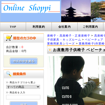
TOP
利用規約
会社案内
ご利用案内
座椅子・高座椅子・正座座椅子
>
高座椅
子供家具・キッズルーム
>
ベビーチェア
業務用家具シリーズ
>
業務用椅子(作業椅
合計数量：
0
お座敷用子供椅子 ベビーチェ
商品金額：
0円
商品カテゴリから選ぶ
商品名を入力