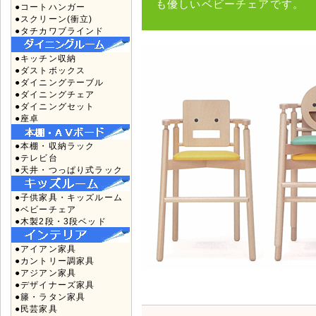
も優しいベビーチェアです。
●コートハンガー
●スクリーン(衝立)
●タチカワブラインド
●キッチン収納
●ダストボックス
●ダイニングテーブル
●ダイニングチェア
●ダイニングセット
●座卓
●本棚・収納ラック
●テレビ台
●天井・つっぱり式ラック
●子供家具・キッズルーム
●ベビーチェア
●木製2段・3段ベッド
●アイアン家具
●カントリー調家具
●アジアン家具
●デザイナーズ家具
●籐・ラタン家具
●民芸家具