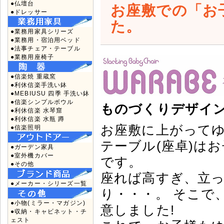
●仏壇台
お座敷での「お
●ドレッサー
た。
●業務用家具シリーズ
●業務用・宿泊用ベッド
●法事チェア・テーブル
●業務用座椅子
●信楽焼 重蔵窯
●利休信楽手洗い鉢
●MEBIUSU 四季 手洗い鉢
●信楽シンプルボウル
ものづくりデザイン
●利休信楽 水琴窟
●利休信楽 水瓶 蹲
お座敷に上がってゆ
●信楽照明
テーブル(座卓)は
●ガーデン家具
●室外機カバー
です。
●その他
座れば高すぎ、立
●メーカー・シリーズ一覧
り・・・。 そこで
●小物(ミラー・マガジン)
意しました!
●収納・キャビネット・チ
ェスト