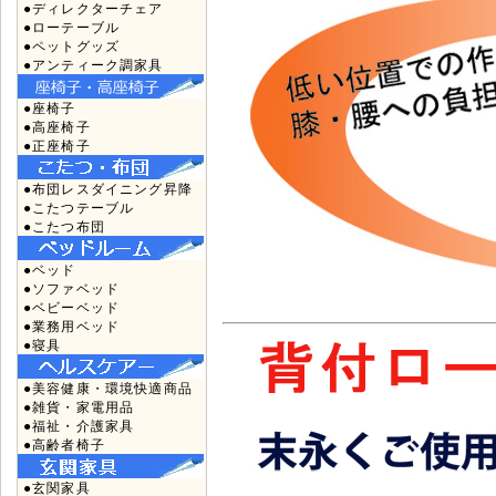
●ディレクターチェア
●ローテーブル
●ペットグッズ
●アンティーク調家具
●座椅子
●高座椅子
●正座椅子
●布団レスダイニング昇降
●こたつテーブル
●こたつ布団
●ベッド
●ソファベッド
●ベビーベッド
●業務用ベッド
●寝具
●美容健康・環境快適商品
●雑貨・家電用品
●福祉・介護家具
●高齢者椅子
●玄関家具