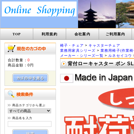
TOP
利用規約
会社案内
ご利用案内
椅子・チェア
>
キャスターチェア
業務用家具シリーズ
>
業務用椅子(作業椅
メーカー・シリーズ一覧
>
ルネセイコウ
合計数量：
0
背付ローキャスター ボン SLC
商品金額：
0円
商品カテゴリから選ぶ
商品名を入力