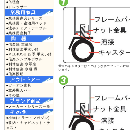
●仏壇台
●ドレッサー
●業務用家具シリーズ
●業務用・宿泊用ベッド
●法事チェア・テーブル
●業務用座椅子
●信楽焼 重蔵窯
●利休信楽手洗い鉢
●MEBIUSU 四季 手洗い鉢
●信楽シンプルボウル
●利休信楽 水琴窟
通常のキャスターはこのような形でフレームに取
●利休信楽 水瓶 蹲
います。
●信楽照明
●ガーデン家具
●室外機カバー
●その他
●メーカー・シリーズ一覧
●小物(ミラー・マガジン)
●収納・キャビネット・チ
ェスト