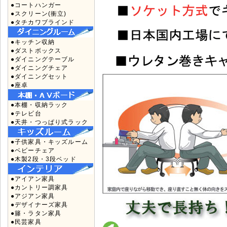
●コートハンガー
●スクリーン(衝立)
●タチカワブラインド
●キッチン収納
●ダストボックス
●ダイニングテーブル
●ダイニングチェア
●ダイニングセット
●座卓
●本棚・収納ラック
●テレビ台
●天井・つっぱり式ラック
●子供家具・キッズルーム
●ベビーチェア
●木製2段・3段ベッド
●アイアン家具
●カントリー調家具
●アジアン家具
●デザイナーズ家具
●籐・ラタン家具
●民芸家具