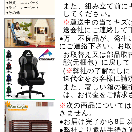
●雑貨・エコバック
また、組み立て前に
●ラグ・カーペット
してください。
●その他
※
運送中の当てキズ
送会社にご連絡して
●万一不良品が、発生
にご連絡下さい。お取
お取替え又は部品取
態(元梱包）に戻し
(
※
弊社の了解なしに
送代金をお客様に請
また、著しい箱の破
は、お代金をご請求
※
次の商品については
きません。
●お届け完了から8日
●弊社より返品手続き