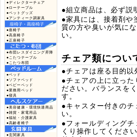
●ディレクターチェア
●ローテーブル
●組立商品は、必ず説
●ペットグッズ
●家具には、接着剤や
●アンティーク調家具
質の方や臭いが気に
●座椅子
い。
●高座椅子
●正座椅子
●布団レスダイニング昇降
チェア類につい
●こたつテーブル
●こたつ布団
●チェアは座る目的以
●ベッド
●チェアの上に立った
●ソファベッド
●ベビーベッド
ださい。バランスを
●業務用ベッド
す。
●寝具
●キャスター付きのチ
●美容健康・環境快適商品
い。
●雑貨・家電用品
●福祉・介護家具
●フォールディングチ
●高齢者椅子
くり操作してくださ
●玄関家具