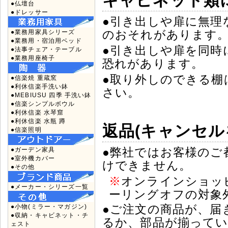
キャビネット類
●仏壇台
●ドレッサー
●引き出しや扉に無理
のおそれがあります
●業務用家具シリーズ
●業務用・宿泊用ベッド
●引き出しや扉を同時
●法事チェア・テーブル
●業務用座椅子
恐れがあります。
●取り外しのできる棚
●信楽焼 重蔵窯
●利休信楽手洗い鉢
さい。
●MEBIUSU 四季 手洗い鉢
●信楽シンプルボウル
●利休信楽 水琴窟
●利休信楽 水瓶 蹲
返品(キャンセル
●信楽照明
●弊社ではお客様のご
●ガーデン家具
●室外機カバー
けできません。
●その他
※
オンラインショッ
●メーカー・シリーズ一覧
ーリングオフの対象
●ご注文の商品が、届
●小物(ミラー・マガジン)
●収納・キャビネット・チ
るか、部品が揃って
ェスト