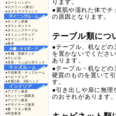
ります。
●コートハンガー
●スクリーン(衝立)
●素肌や濡れた体でチ
●タチカワブラインド
の原因となります。
●キッチン収納
●ダストボックス
●ダイニングテーブル
テーブル類につ
●ダイニングチェア
●ダイニングセット
●座卓
●テーブル、机などの
を置かないでくださ
●本棚・収納ラック
●テレビ台
あります。
●天井・つっぱり式ラック
●テーブル・机などの
●子供家具・キッズルーム
硬質のものを置いて
●ベビーチェア
す。
●木製2段・3段ベッド
●引き出しや扉に無理
●アイアン家具
のおそれがあります
●カントリー調家具
●アジアン家具
●デザイナーズ家具
●籐・ラタン家具
●民芸家具