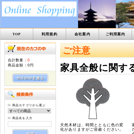
TOP
利用規約
会社案内
ご利用案内
ご注意
合計数量：
0
家具全般に関す
商品金額：
0円
商品カテゴリから選ぶ
商品名を入力
天然木材は、時間とともに色の変
化がありますがご容赦ください。