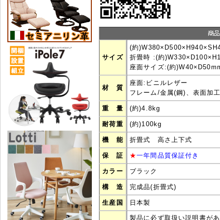
(約)W380×D500×H940×SH
サイズ
折畳時 :(約)W330×D100×H
座面サイズ:(約)W40×D50m
座面:ビニルレザー
材 質
フレーム/金属(鋼)、表面加
重 量
(約)4.8kg
耐荷重
(約)100kg
機 能
折畳式 高さ上下式
保 証
★
一年間品質保証付き
カラー
ブラック
構 造
完成品(折畳式)
生産国
日本製
製品に必ず取扱い説明書が