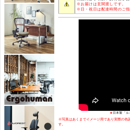
※
お届けは玄関渡しです。
※
日・祝日は配達時間のご
★
日本製「ル
※写真はあくまでイメージ用であり実際の色
す。