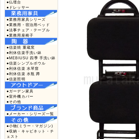
●仏壇台
●ドレッサー
●業務用家具シリーズ
●業務用・宿泊用ベッド
●法事チェア・テーブル
●業務用座椅子
●信楽焼 重蔵窯
●利休信楽手洗い鉢
●MEBIUSU 四季 手洗い鉢
●信楽シンプルボウル
●利休信楽 水琴窟
●利休信楽 水瓶 蹲
●信楽照明
●ガーデン家具
●室外機カバー
●その他
●メーカー・シリーズ一覧
●小物(ミラー・マガジン)
●収納・キャビネット・チ
ェスト