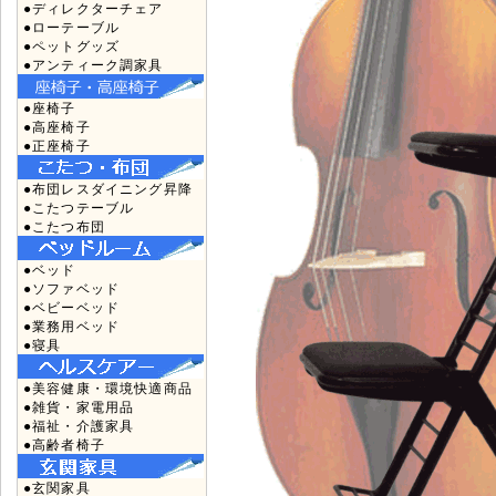
●ディレクターチェア
●ローテーブル
●ペットグッズ
●アンティーク調家具
●座椅子
●高座椅子
●正座椅子
●布団レスダイニング昇降
●こたつテーブル
●こたつ布団
●ベッド
●ソファベッド
●ベビーベッド
●業務用ベッド
●寝具
●美容健康・環境快適商品
●雑貨・家電用品
●福祉・介護家具
●高齢者椅子
●玄関家具