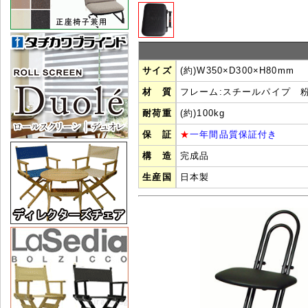
サイズ
(約)W350×D300×H80m
材 質
フレーム:スチールパイプ
耐荷重
(約)100kg
保 証
★
一年間品質保証付き
構 造
完成品
生産国
日本製