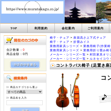
TOP
利用規約
会社案内
ご利用案内
椅子・チェア
>
座面高さ上下式チェア
椅子・チェア
>
折畳みイス
業務用家具シリーズ
>
業務用椅子(作業椅
合計数量：
0
業務用家具シリーズ
>
業務用折り畳み椅
商品金額：
0円
メーカー・シリーズ一覧
>
村田家具オリ
メーカー・シリーズ一覧
>
ルネセイコウ
コントラバス椅子 (足置き座
コ
商品カテゴリから選ぶ
商品名を入力