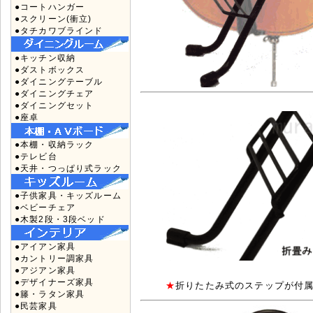
●コートハンガー
●スクリーン(衝立)
●タチカワブラインド
●キッチン収納
●ダストボックス
●ダイニングテーブル
●ダイニングチェア
●ダイニングセット
●座卓
●本棚・収納ラック
●テレビ台
●天井・つっぱり式ラック
●子供家具・キッズルーム
●ベビーチェア
●木製2段・3段ベッド
●アイアン家具
●カントリー調家具
●アジアン家具
●デザイナーズ家具
★
折りたたみ式のステップが付属
●籐・ラタン家具
●民芸家具