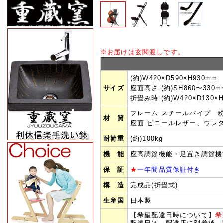
※
お届けは玄関渡しです。
(約)W420×D590×H930mm
サイズ
座面高さ:(約)SH860〜330m
折畳み時:(約)W420×D130×H
フレーム:スチールパイプ 
材 質
座面:ビニールレザー、ウレ
耐荷重
(約)100kg
機 能
座高調節機能・足置き調節機
保 証
★
一年間品質保証付き
構 造
完成品(折畳式)
生産国
日本製
【希望配達日時について】
希
配達日は、配達店に到着後、