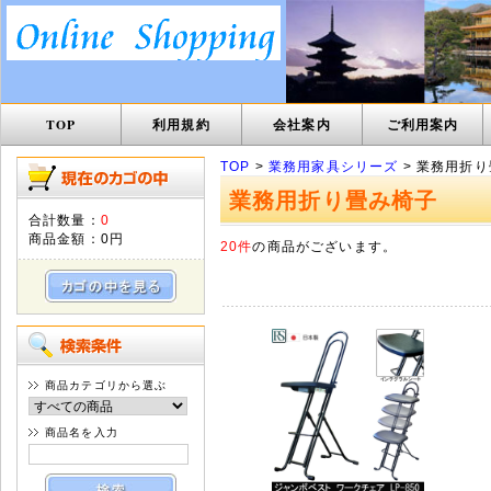
TOP
利用規約
会社案内
ご利用案内
TOP
>
業務用家具シリーズ
> 業務用折
業務用折り畳み椅子
合計数量：
0
商品金額：
0円
20件
の商品がございます。
商品カテゴリから選ぶ
商品名を入力