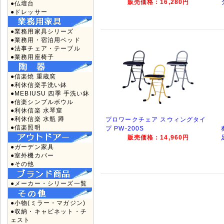
販売価格：16,280円
●仏壇台
●ドレッサー
●業務用家具シリーズ
●業務用・宿泊用ベッド
●法事チェア・テーブル
●業務用座椅子
●信楽焼 重蔵窯
●利休信楽手洗い鉢
●MEBIUSU 四季 手洗い鉢
●信楽シンプルボウル
●利休信楽 水琴窟
●利休信楽 水瓶 蹲
プロワークチェア スウィングタイ
●信楽照明
プ PW-200S
販売価格：14,960円
●ガーデン家具
●室外機カバー
●その他
●メーカー・シリーズ一覧
●小物(ミラー・マガジン)
●収納・キャビネット・チ
ェスト