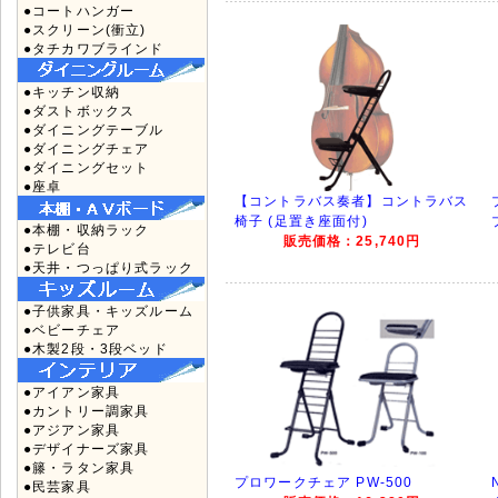
●コートハンガー
●スクリーン(衝立)
●タチカワブラインド
●キッチン収納
●ダストボックス
●ダイニングテーブル
●ダイニングチェア
●ダイニングセット
●座卓
【コントラバス奏者】コントラバス
椅子 (足置き座面付)
●本棚・収納ラック
販売価格：25,740円
●テレビ台
●天井・つっぱり式ラック
●子供家具・キッズルーム
●ベビーチェア
●木製2段・3段ベッド
●アイアン家具
●カントリー調家具
●アジアン家具
●デザイナーズ家具
●籐・ラタン家具
プロワークチェア PW-500
●民芸家具