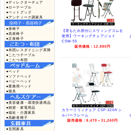
●ディレクターチェア
●ローテーブル
●ペットグッズ
●アンティーク調家具
●座椅子
【背もたれ部分にスウィングゴムを
●高座椅子
使用】ワーキングチェアジョイ
●正座椅子
CSW-55
販売価格：12,980円
●布団レスダイニング昇降
●こたつテーブル
●こたつ布団
●ベッド
●ソファベッド
●ベビーベッド
●業務用ベッド
●寝具
●美容健康・環境快適商品
●雑貨・家電用品
カラーリリィチェア CSP-320A シ
●福祉・介護家具
ルバーフレーム
●高齢者椅子
販売価格：8,470～31,240円
●玄関家具