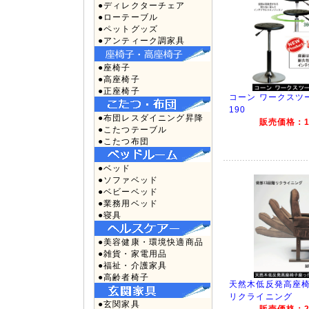
●ディレクターチェア
●ローテーブル
●ペットグッズ
●アンティーク調家具
●座椅子
●高座椅子
●正座椅子
コーン ワークスツール
190
●布団レスダイニング昇降
販売価格：13
●こたつテーブル
●こたつ布団
●ベッド
●ソファベッド
●ベビーベッド
●業務用ベッド
●寝具
●美容健康・環境快適商品
●雑貨・家電用品
●福祉・介護家具
●高齢者椅子
天然木低反発高座椅
リクライニング
●玄関家具
販売価格：27