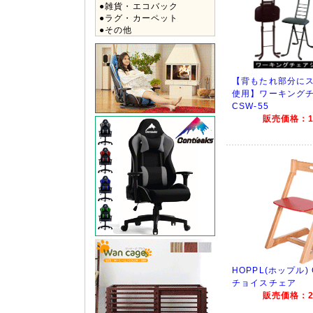
●雑貨・エコバック
●ラグ・カーペット
●その他
【背もたれ部分に
使用】ワーキング
CSW-55
販売価格：12
HOPPL(ホップル) C
チョイスチェア
販売価格：27