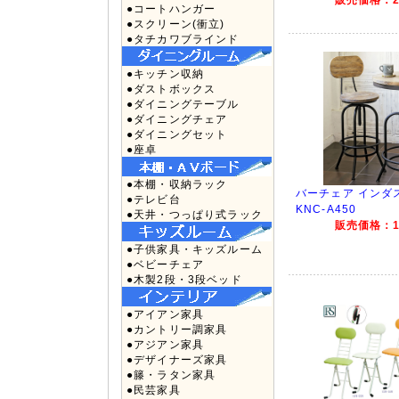
●コートハンガー
●スクリーン(衝立)
●タチカワブラインド
●キッチン収納
●ダストボックス
●ダイニングテーブル
●ダイニングチェア
●ダイニングセット
●座卓
●本棚・収納ラック
バーチェア インダ
●テレビ台
KNC-A450
●天井・つっぱり式ラック
販売価格：13
●子供家具・キッズルーム
●ベビーチェア
●木製2段・3段ベッド
●アイアン家具
●カントリー調家具
●アジアン家具
●デザイナーズ家具
●籐・ラタン家具
●民芸家具