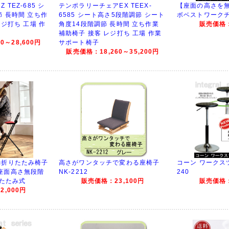
TEZ-685 シ
テンポラリーチェアEX TEEX-
【座面の高さを
節 長時間 立ち作
6585 シート高さ5段階調節 シート
ボベストワークチェ
レジ打ち 工場 作
角度14段階調節 長時間 立ち作業
販売価格：
補助椅子 接客 レジ打ち 工場 作業
0～28,600円
サポート椅子
販売価格：18,260～35,200円
動折りたたみ椅子
高さがワンタッチで変わる座椅子
コーン ワークスツー
K 座面高さ無段階
NK-2212
240
りたたみ式
販売価格：23,100円
販売価格：
,000円