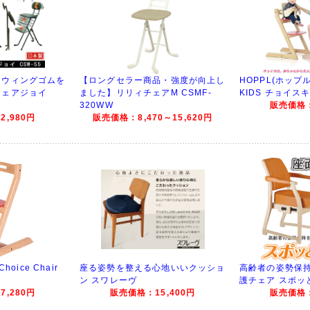
スウィングゴムを
【ロングセラー商品・強度が向上し
HOPPL(ホップル) 
チェアジョイ
ました】リリィチェアM CSMF-
KIDS チョイス
320WW
販売価格：
,980円
販売価格：8,470～15,620円
hoice Chair
座る姿勢を整える心地いいクッショ
高齢者の姿勢保
ン スワレーヴ
護チェア スポッ
,280円
販売価格：15,400円
販売価格：