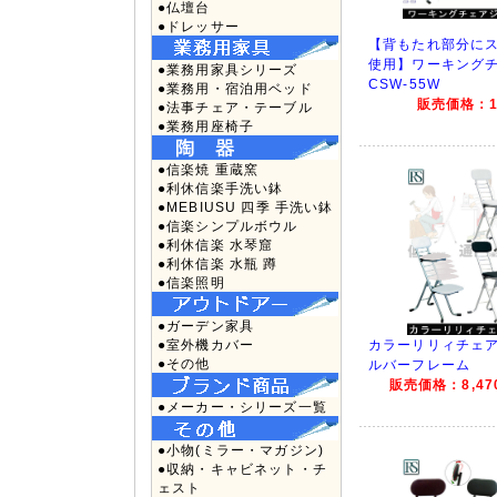
●仏壇台
●ドレッサー
【背もたれ部分に
使用】ワーキング
●業務用家具シリーズ
CSW-55W
●業務用・宿泊用ベッド
販売価格：12
●法事チェア・テーブル
●業務用座椅子
●信楽焼 重蔵窯
●利休信楽手洗い鉢
●MEBIUSU 四季 手洗い鉢
●信楽シンプルボウル
●利休信楽 水琴窟
●利休信楽 水瓶 蹲
●信楽照明
●ガーデン家具
●室外機カバー
カラーリリィチェア C
●その他
ルバーフレーム
販売価格：8,470
●メーカー・シリーズ一覧
●小物(ミラー・マガジン)
●収納・キャビネット・チ
ェスト