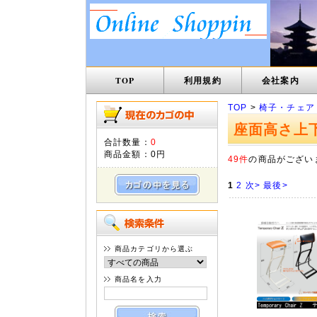
TOP
利用規約
会社案内
TOP
>
椅子・チェア
座面高さ上
合計数量：
0
商品金額：
0円
49件
の商品がござい
1
2
次>
最後>
商品カテゴリから選ぶ
商品名を入力