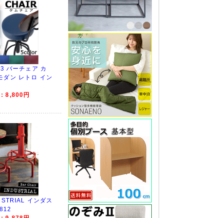
-3 バーチェア カ
モダン レトロ イン
8,800円
STRIAL インダス
812
9,878円