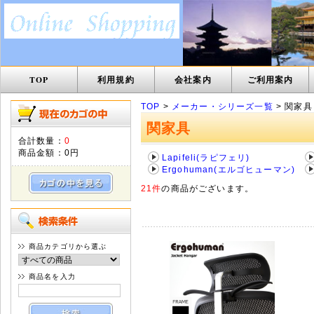
TOP
利用規約
会社案内
ご利用案内
TOP
>
メーカー・シリーズ一覧
> 関家具
関家具
合計数量：
0
商品金額：
0円
Lapifeli(ラピフェリ)
Ergohuman(エルゴヒューマン)
21件
の商品がございます。
商品カテゴリから選ぶ
商品名を入力