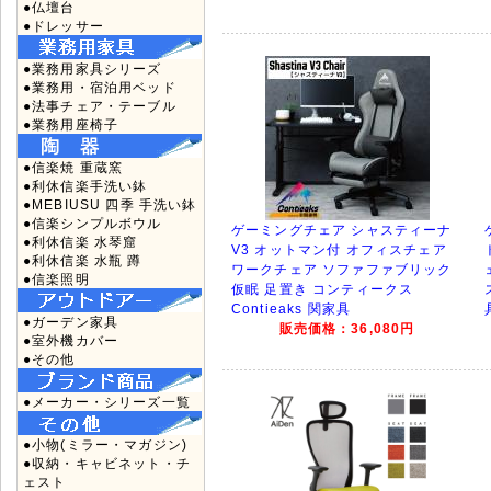
●仏壇台
●ドレッサー
●業務用家具シリーズ
●業務用・宿泊用ベッド
●法事チェア・テーブル
●業務用座椅子
●信楽焼 重蔵窯
●利休信楽手洗い鉢
●MEBIUSU 四季 手洗い鉢
●信楽シンプルボウル
ゲーミングチェア シャスティーナ
●利休信楽 水琴窟
V3 オットマン付 オフィスチェア
●利休信楽 水瓶 蹲
ワークチェア ソファファブリック
●信楽照明
仮眠 足置き コンティークス
Contieaks 関家具
●ガーデン家具
販売価格：36,080円
●室外機カバー
●その他
●メーカー・シリーズ一覧
●小物(ミラー・マガジン)
●収納・キャビネット・チ
ェスト