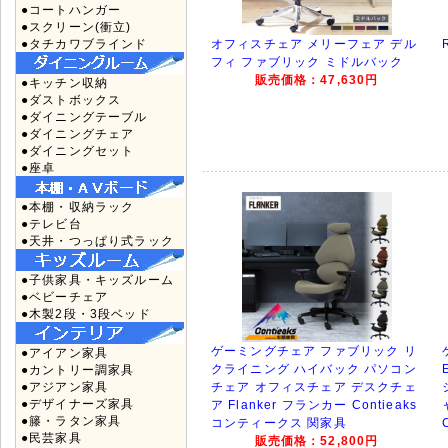
●コートハンガー
●スクリーン(衝立)
●タチカワブラインド
オフィスチェア メリーフェア デル
フィ ファブリック ミドルバック
販売価格：47,630円
●キッチン収納
●ダストボックス
●ダイニングテーブル
●ダイニングチェア
●ダイニングセット
●座卓
●本棚・収納ラック
●テレビ台
●天井・つっぱり式ラック
●子供家具・キッズルーム
●ベビーチェア
●木製2段・3段ベッド
ゲーミングチェア ファブリック リ
●アイアン家具
クライニング ハイバック パソコン
●カントリー調家具
●アジアン家具
チェア オフィスチェア デスクチェ
●デザイナーズ家具
ア Flanker フランカー Contieaks
●籐・ラタン家具
コンティークス 関家具
●民芸家具
販売価格：52,800円