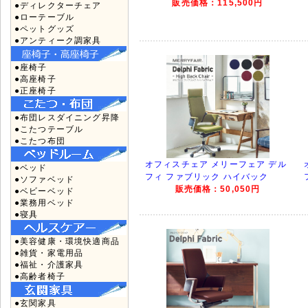
販売価格：115,500円
●ディレクターチェア
●ローテーブル
●ペットグッズ
●アンティーク調家具
●座椅子
●高座椅子
●正座椅子
●布団レスダイニング昇降
●こたつテーブル
●こたつ布団
オフィスチェア メリーフェア デル
●ベッド
フィ ファブリック ハイバック
●ソファベッド
販売価格：50,050円
●ベビーベッド
●業務用ベッド
●寝具
●美容健康・環境快適商品
●雑貨・家電用品
●福祉・介護家具
●高齢者椅子
●玄関家具