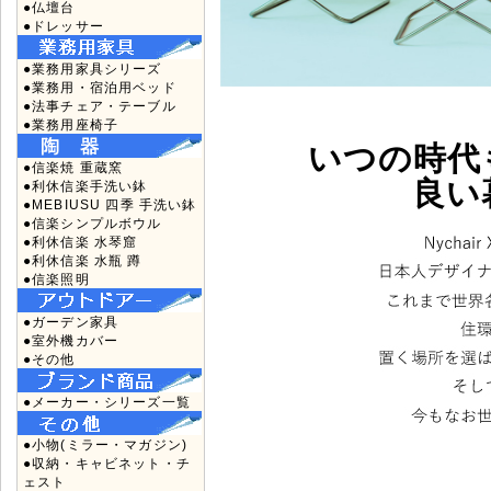
●仏壇台
●ドレッサー
●業務用家具シリーズ
●業務用・宿泊用ベッド
●法事チェア・テーブル
●業務用座椅子
いつの時代
●信楽焼 重蔵窯
良い
●利休信楽手洗い鉢
●MEBIUSU 四季 手洗い鉢
●信楽シンプルボウル
●利休信楽 水琴窟
●利休信楽 水瓶 蹲
●信楽照明
●ガーデン家具
●室外機カバー
●その他
●メーカー・シリーズ一覧
●小物(ミラー・マガジン)
●収納・キャビネット・チ
ェスト