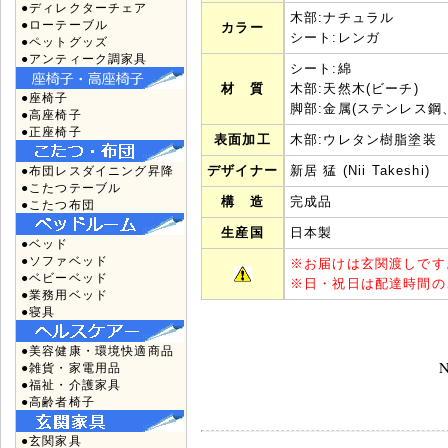
●ディレクターチェア
木部:ナチュラル
●ローテーブル
カラー
シート:レンガ
●ペットグッズ
●アンティーク調家具
シート:綿
材 質
木部:天然木(ビーチ)
●座椅子
脚部:金属(ステンレス鋼
●高座椅子
●正座椅子
表面加工
木部:ウレタン樹脂塗装
デザイナー
新居 猛 (Nii Takeshi)
●布団レスダイニング昇降
●こたつテーブル
構 造
完成品
●こたつ布団
生産国
日本製
●ベッド
●ソファベッド
※
お届けは玄関渡しです
●ベビーベッド
※
日・祝日は配達時間の
●業務用ベッド
●寝具
●美容健康・環境快適商品
N
●雑貨・家電用品
●福祉・介護家具
●高齢者椅子
●玄関家具