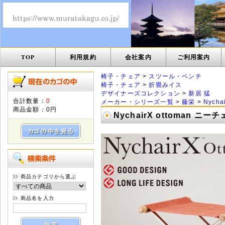
TOP
利用規約
会社案内
ご利用案内
椅子・チェア
>
スツール・ベンチ
椅子・チェア
>
折畳みイス
デザイナーズコレクション
>
新居 猛
合計数量：
0
メーカー・シリーズ一覧
>
藤栄
>
Nych
商品金額：
0円
NychairX ottoman
商品カテゴリから選ぶ
商品名を入力