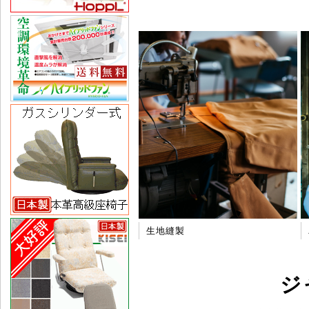
生地縫製
ジ