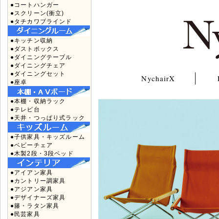
●コートハンガー
●スクリーン(衝立)
●タチカワブラインド
●キッチン収納
●ダストボックス
●ダイニングテーブル
●ダイニングチェア
●ダイニングセット
NychairX
●座卓
●本棚・収納ラック
●テレビ台
●天井・つっぱり式ラック
●子供家具・キッズルーム
●ベビーチェア
●木製2段・3段ベッド
●アイアン家具
●カントリー調家具
●アジアン家具
●デザイナーズ家具
●籐・ラタン家具
●民芸家具