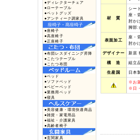
●ディレクターチェア
●ローテーブル
シー
●ペットグッズ
座・背
材 質
●アンティーク調家具
肘かけ
脚部
●座椅子
●高座椅子
座・
表面加工
●正座椅子
肘か
デザイナー
新居 猛
●布団レスダイニング昇降
●こたつテーブル
構 造
組立
●こたつ布団
生産国
日本
●ベッド
●ソファベッド
※
お
●ベビーベッド
※
日
●業務用ベッド
●寝具
●美容健康・環境快適商品
●雑貨・家電用品
●福祉・介護家具
●高齢者椅子
●玄関家具