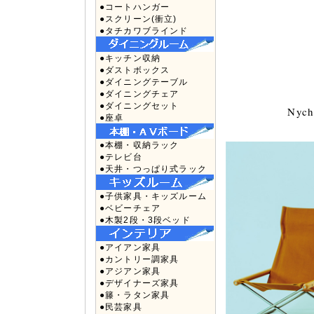
●コートハンガー
●スクリーン(衝立)
●タチカワブラインド
●キッチン収納
●ダストボックス
●ダイニングテーブル
●ダイニングチェア
●ダイニングセット
Nych
●座卓
●本棚・収納ラック
●テレビ台
●天井・つっぱり式ラック
●子供家具・キッズルーム
●ベビーチェア
●木製2段・3段ベッド
●アイアン家具
●カントリー調家具
●アジアン家具
●デザイナーズ家具
●籐・ラタン家具
●民芸家具