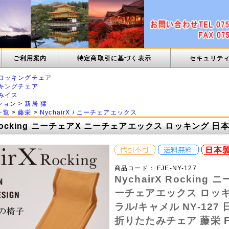
ご利用案内
特定商取引に基づく表示
セキュリテ
ロッキングチェア
キングチェア
みイス
ション
>
新居 猛
一覧
>
藤栄
>
NychairX / ニーチェアエックス
X Rocking ニーチェアX ニーチェアエックス ロッキング 日
商品コード：
FJE-NY-127
NychairX Rocking
ーチェアエックス ロッキ
ラル/キャメル NY-127
折りたたみチェア 藤栄 FU