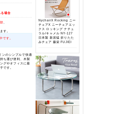
ある場合
NychairX Rocking ニー
部
、
チェアX ニーチェアエッ
クス ロッキング ナチュ
ます。
ラル/キャメル NY-127
日本製 新居猛 折りたた
中です。
みチェア 藤栄 FUJIEI
デザインのシンプルで快適
持ち運び便利、木製
ングやオフィスに最
子です。