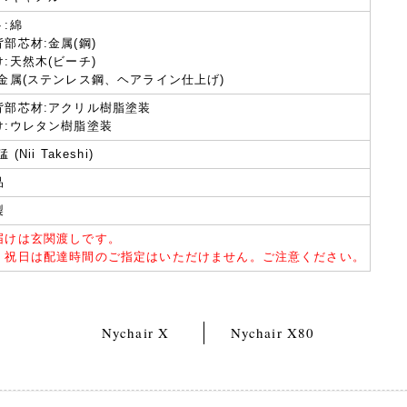
ト:綿
部芯材:金属(鋼)
:天然木(ビーチ)
:金属(ステンレス鋼、ヘアライン仕上げ)
背部芯材:アクリル樹脂塗装
け:ウレタン樹脂塗装
 (Nii Takeshi)
品
製
届けは玄関渡しです。
・祝日は配達時間のご指定はいただけません。ご注意ください。
Nychair X
Nychair X80