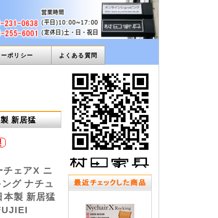
ィーポリシー
よくある質問
本製 新居猛
 ニーチェアX ニ
ング ナチュ
 日本製 新居猛
JIEI