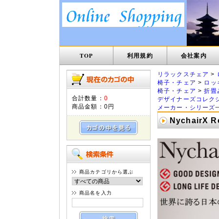
TOP
利用規約
会社案内
リラックスチェア
>
椅子・チェア
>
ロッ
椅子・チェア
>
折畳
合計数量：
0
デザイナーズコレク
商品金額：
0円
メーカー・シリーズ
Nychair
商品カテゴリから選ぶ
商品名を入力