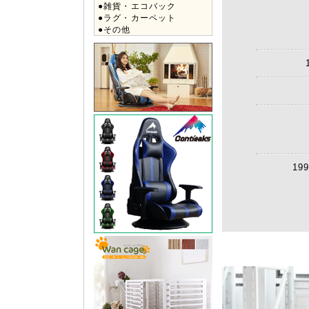
●雑貨・エコバック
●ラグ・カーペット
●その他
1