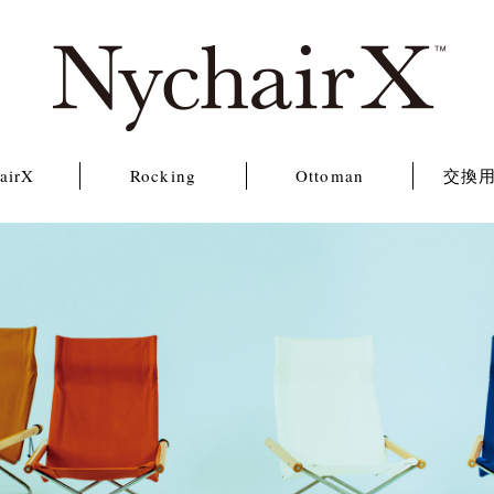
airX
Rocking
Ottoman
交換