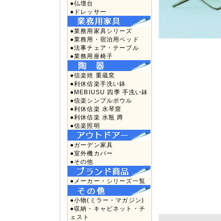
●仏壇台
●ドレッサー
●業務用家具シリーズ
●業務用・宿泊用ベッド
●法事チェア・テーブル
●業務用座椅子
●信楽焼 重蔵窯
●利休信楽手洗い鉢
●MEBIUSU 四季 手洗い鉢
●信楽シンプルボウル
●利休信楽 水琴窟
●利休信楽 水瓶 蹲
●信楽照明
●ガーデン家具
●室外機カバー
●その他
●メーカー・シリーズ一覧
●小物(ミラー・マガジン)
●収納・キャビネット・チ
ェスト