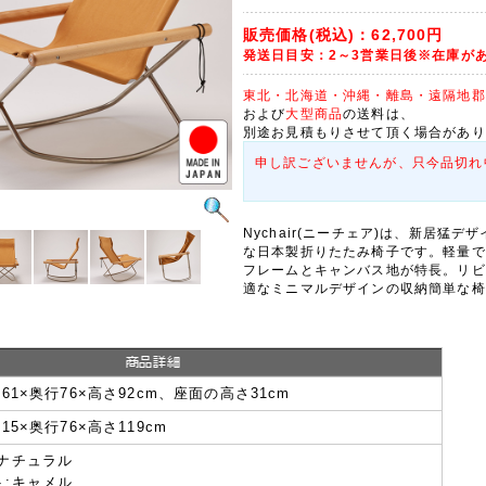
販売価格(税込)：
62,700円
発送日目安：2～3営業日後※在庫が
東北・北海道・沖縄・離島・遠隔地郡
および
大型商品
の送料は、
別途お見積もりさせて頂く場合があり
申し訳ございませんが、只今品切れ
Nychair(ニーチェア)は、新居猛
な日本製折りたたみ椅子です。軽量で
フレームとキャンバス地が特長。リビ
適なミニマルデザインの収納簡単な椅
幅61×奥行76×高さ92cm、座面の高さ31cm
幅15×奥行76×高さ119cm
:ナチュラル
ト:キャメル