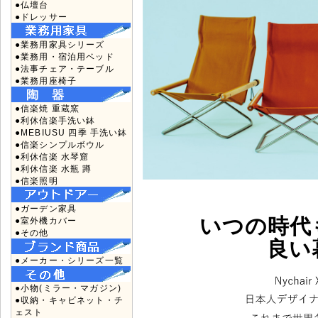
●仏壇台
●ドレッサー
●業務用家具シリーズ
●業務用・宿泊用ベッド
●法事チェア・テーブル
●業務用座椅子
●信楽焼 重蔵窯
●利休信楽手洗い鉢
●MEBIUSU 四季 手洗い鉢
●信楽シンプルボウル
●利休信楽 水琴窟
●利休信楽 水瓶 蹲
●信楽照明
●ガーデン家具
いつの時代
●室外機カバー
●その他
良い
●メーカー・シリーズ一覧
●小物(ミラー・マガジン)
●収納・キャビネット・チ
ェスト