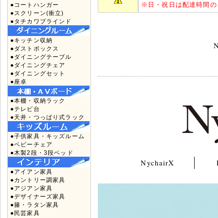
※
日・祝日は配達時間の
●コートハンガー
●スクリーン(衝立)
●タチカワブラインド
●キッチン収納
N
●ダストボックス
●ダイニングテーブル
●ダイニングチェア
●ダイニングセット
●座卓
●本棚・収納ラック
●テレビ台
●天井・つっぱり式ラック
●子供家具・キッズルーム
●ベビーチェア
●木製2段・3段ベッド
NychairX
●アイアン家具
●カントリー調家具
●アジアン家具
●デザイナーズ家具
●籐・ラタン家具
●民芸家具