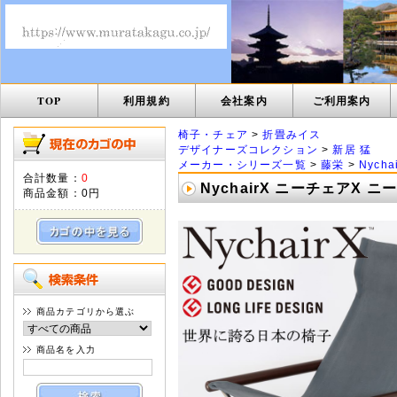
TOP
利用規約
会社案内
ご利用案内
椅子・チェア
>
折畳みイス
デザイナーズコレクション
>
新居 猛
メーカー・シリーズ一覧
>
藤栄
>
Nych
合計数量：
0
NychairX ニーチェアX
商品金額：
0円
商品カテゴリから選ぶ
商品名を入力