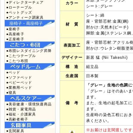
木部:ダークブラウン
●ディレクターチェア
カラー
シート:グレー
●ローテーブル
●ペットグッズ
シート:綿
●アンティーク調家具
座・背部芯材:金属(鋼)
材 質
肘かけ:天然木(ビーチ)
●座椅子
脚部:金属(ステンレス鋼
●高座椅子
●正座椅子
座・背部芯材:アクリル
表面加工
肘かけ:ウレタン樹脂塗
●布団レスダイニング昇降
●こたつテーブル
デザイナー
新居 猛 (Nii Takeshi)
●こたつ布団
構 造
組立品
●ベッド
生産国
日本製
●ソファベッド
●ベビーベッド
「グレー」生地の色調に
●業務用ベッド
「グレー」はそのあいま
●寝具
ます。
備 考
また、生地の起毛加工に
●美容健康・環境快適商品
ます。
●雑貨・家電用品
●福祉・介護家具
生産時の染色工程におき
●高齢者椅子
承ください。
※
お届けは玄関渡しです
●玄関家具