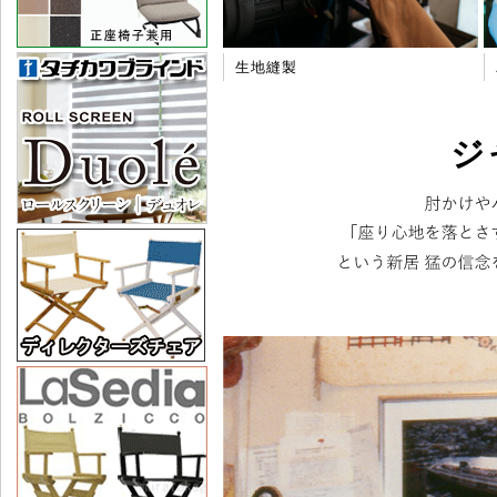
生地縫製
ジ