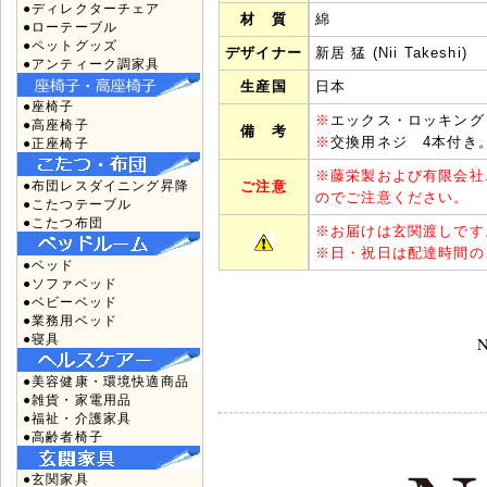
●ディレクターチェア
材 質
綿
●ローテーブル
●ペットグッズ
デザイナー
新居 猛 (Nii Takeshi)
●アンティーク調家具
生産国
日本
●座椅子
※
エックス・ロッキング
●高座椅子
備 考
※
交換用ネジ 4本付き
●正座椅子
※
藤栄製および有限会社
●布団レスダイニング昇降
ご注意
のでご注意ください。
●こたつテーブル
●こたつ布団
※
お届けは玄関渡しです
※
日・祝日は配達時間の
●ベッド
●ソファベッド
●ベビーベッド
●業務用ベッド
●寝具
N
●美容健康・環境快適商品
●雑貨・家電用品
●福祉・介護家具
●高齢者椅子
●玄関家具