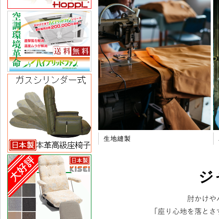
生地縫製
ジ