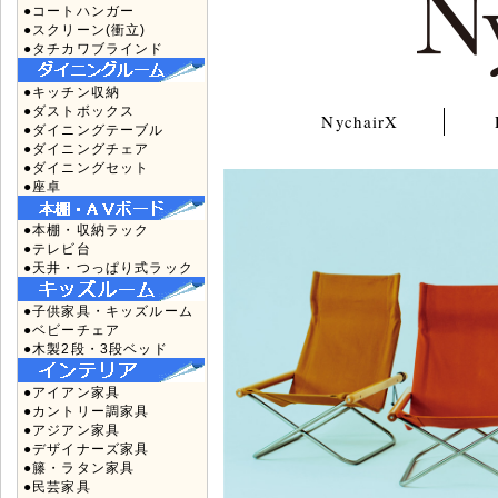
●コートハンガー
●スクリーン(衝立)
●タチカワブラインド
●キッチン収納
●ダストボックス
NychairX
●ダイニングテーブル
●ダイニングチェア
●ダイニングセット
●座卓
●本棚・収納ラック
●テレビ台
●天井・つっぱり式ラック
●子供家具・キッズルーム
●ベビーチェア
●木製2段・3段ベッド
●アイアン家具
●カントリー調家具
●アジアン家具
●デザイナーズ家具
●籐・ラタン家具
●民芸家具