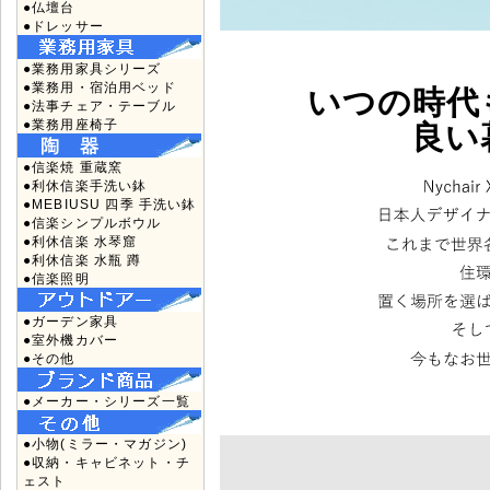
●仏壇台
●ドレッサー
●業務用家具シリーズ
●業務用・宿泊用ベッド
いつの時代
●法事チェア・テーブル
●業務用座椅子
良い
●信楽焼 重蔵窯
●利休信楽手洗い鉢
●MEBIUSU 四季 手洗い鉢
●信楽シンプルボウル
●利休信楽 水琴窟
●利休信楽 水瓶 蹲
●信楽照明
●ガーデン家具
●室外機カバー
●その他
●メーカー・シリーズ一覧
●小物(ミラー・マガジン)
●収納・キャビネット・チ
ェスト