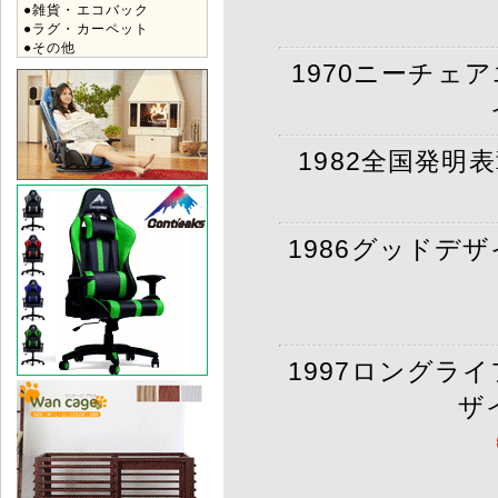
●雑貨・エコバック
●ラグ・カーペット
●その他
1970ニーチェ
1982全国発明
1986グッドデ
1997ロングラ
ザ