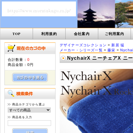
TOP
利用規約
会社案内
ご利用案内
デザイナーズコレクション
>
新居 猛
メーカー・シリーズ一覧
>
藤栄
>
Nych
NychairX ニーチェアX
合計数量：
0
商品金額：
0円
商品カテゴリから選ぶ
商品名を入力