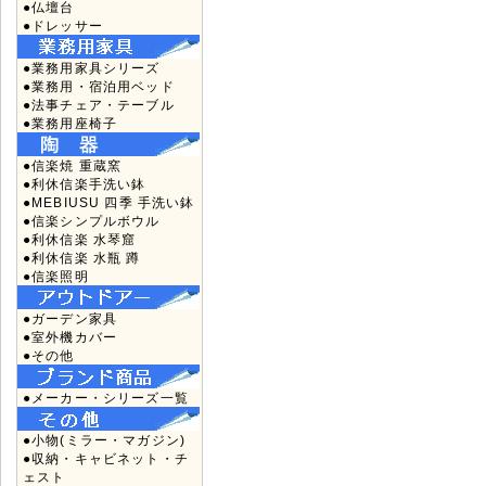
●仏壇台
●ドレッサー
●業務用家具シリーズ
●業務用・宿泊用ベッド
●法事チェア・テーブル
●業務用座椅子
●信楽焼 重蔵窯
●利休信楽手洗い鉢
●MEBIUSU 四季 手洗い鉢
●信楽シンプルボウル
●利休信楽 水琴窟
●利休信楽 水瓶 蹲
●信楽照明
●ガーデン家具
●室外機カバー
●その他
●メーカー・シリーズ一覧
●小物(ミラー・マガジン)
●収納・キャビネット・チ
ェスト