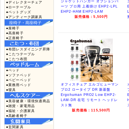
ジャケットハンガー オプションパ
●ディレクターチェア
ーツ プロ用 上着掛け EHP2-LPL
●ローテーブル
EHP2-HAM EHP2-LAM
●ペットグッズ
販売価格：5,500円
●アンティーク調家具
●座椅子
●高座椅子
●正座椅子
●布団レスダイニング昇降
●こたつテーブル
●こたつ布団
●ベッド
●ソファベッド
●ベビーベッド
オフィスチェア エルゴヒューマン
●業務用ベッド
プロ2 ロータイプ DR 新基盤
●寝具
Ergohuman PRO2 Low EHP2-
LAM-DR 在宅 リモート ヘッドレ
●美容健康・環境快適商品
スト無
●雑貨・家電用品
販売価格：115,500円
●福祉・介護家具
●高齢者椅子
●玄関家具