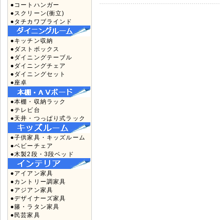
●コートハンガー
●スクリーン(衝立)
●タチカワブラインド
●キッチン収納
●ダストボックス
●ダイニングテーブル
●ダイニングチェア
●ダイニングセット
●座卓
●本棚・収納ラック
●テレビ台
●天井・つっぱり式ラック
●子供家具・キッズルーム
●ベビーチェア
●木製2段・3段ベッド
●アイアン家具
●カントリー調家具
●アジアン家具
●デザイナーズ家具
●籐・ラタン家具
●民芸家具