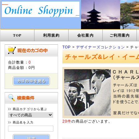
TOP
利用規約
会社案内
ご利用案内
TOP
>
デザイナーズコレクション
> チ
チャールズ&レイ・イー
合計数量：
0
商品金額：
0円
商品カテゴリから選ぶ
20件
の商品がございます。
商品名を入力