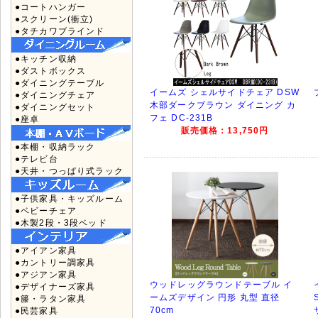
●コートハンガー
●スクリーン(衝立)
●タチカワブラインド
●キッチン収納
●ダストボックス
●ダイニングテーブル
イームズ シェルサイドチェア DSW
●ダイニングチェア
木部ダークブラウン ダイニング カ
●ダイニングセット
フェ DC-231B
●座卓
販売価格：13,750円
●本棚・収納ラック
●テレビ台
●天井・つっぱり式ラック
●子供家具・キッズルーム
●ベビーチェア
●木製2段・3段ベッド
●アイアン家具
●カントリー調家具
●アジアン家具
ウッドレッグラウンドテーブル イ
●デザイナーズ家具
ームズデザイン 円形 丸型 直径
●籐・ラタン家具
70cm
●民芸家具