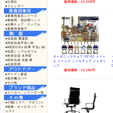
●仏壇台
販売価格：14,520円
●ドレッサー
●業務用家具シリーズ
●業務用・宿泊用ベッド
●法事チェア・テーブル
●業務用座椅子
●信楽焼 重蔵窯
●利休信楽手洗い鉢
●MEBIUSU 四季 手洗い鉢
●信楽シンプルボウル
●利休信楽 水琴窟
オーガニックチェア OC-01 メイベ
●利休信楽 水瓶 蹲
ル イームズ シェルチェア ジェネリ
●信楽照明
ック
販売価格：14,190円
●ガーデン家具
●室外機カバー
●その他
●メーカー・シリーズ一覧
●小物(ミラー・マガジン)
●収納・キャビネット・チ
ェスト