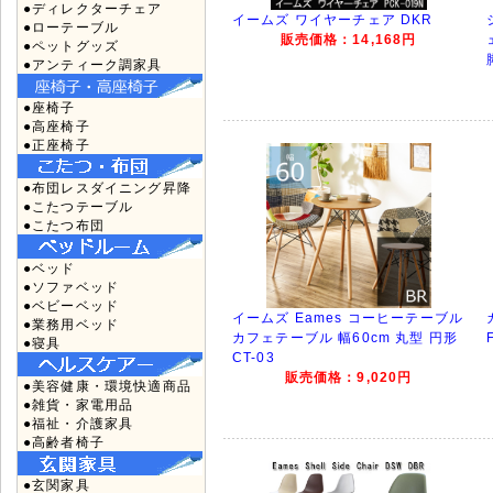
●ディレクターチェア
イームズ ワイヤーチェア DKR
●ローテーブル
販売価格：14,168円
●ペットグッズ
●アンティーク調家具
●座椅子
●高座椅子
●正座椅子
●布団レスダイニング昇降
●こたつテーブル
●こたつ布団
●ベッド
●ソファベッド
●ベビーベッド
イームズ Eames コーヒーテーブル
●業務用ベッド
カフェテーブル 幅60cm 丸型 円形
●寝具
CT-03
販売価格：9,020円
●美容健康・環境快適商品
●雑貨・家電用品
●福祉・介護家具
●高齢者椅子
●玄関家具