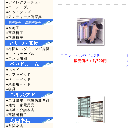
●ディレクターチェア
●ローテーブル
●ペットグッズ
●アンティーク調家具
●座椅子
●高座椅子
●正座椅子
●布団レスダイニング昇降
●こたつテーブル
足元ファイルワゴン2段
●こたつ布団
販売価格：7,700円
●ベッド
●ソファベッド
●ベビーベッド
●業務用ベッド
●寝具
●美容健康・環境快適商品
●雑貨・家電用品
●福祉・介護家具
●高齢者椅子
●玄関家具