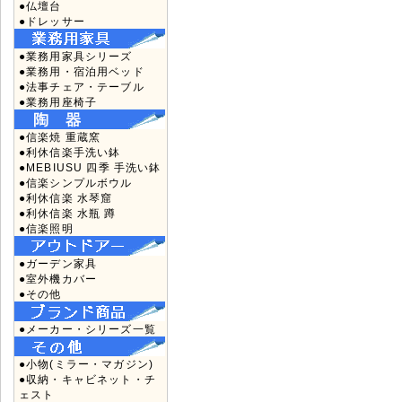
●仏壇台
●ドレッサー
●業務用家具シリーズ
●業務用・宿泊用ベッド
●法事チェア・テーブル
●業務用座椅子
●信楽焼 重蔵窯
●利休信楽手洗い鉢
●MEBIUSU 四季 手洗い鉢
●信楽シンプルボウル
●利休信楽 水琴窟
●利休信楽 水瓶 蹲
●信楽照明
●ガーデン家具
●室外機カバー
●その他
●メーカー・シリーズ一覧
●小物(ミラー・マガジン)
●収納・キャビネット・チ
ェスト