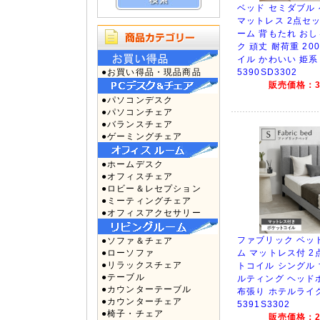
ベッド セミダブル
マットレス 2点セッ
ーム 背もたれ お
ク 頑丈 耐荷重 20
イル かわいい 姫系 
●お買い得品・現品商品
5390SD3302
販売価格：35
●パソコンデスク
●パソコンチェア
●バランスチェア
●ゲーミングチェア
●ホームデスク
●オフィスチェア
●ロビー＆レセプション
●ミーティングチェア
●オフィスアクセサリー
ファブリック ベッ
●ソファ＆チェア
●ローソファ
ム マットレス付 2
●リラックスチェア
トコイル シングル
●テーブル
ルティング ヘッド
●カウンターテーブル
布張り ホテルライク
●カウンターチェア
5391S3302
●椅子・チェア
販売価格：25