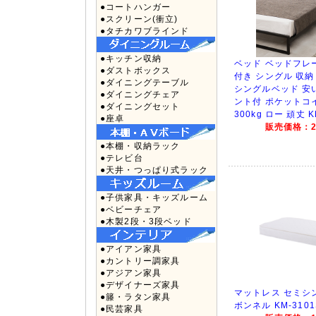
●コートハンガー
●スクリーン(衝立)
●タチカワブラインド
●キッチン収納
ベッド ベッドフレ
●ダストボックス
付き シングル 収納
●ダイニングテーブル
シングルベッド 安
●ダイニングチェア
ント付 ポケットコ
●ダイニングセット
300kg ロー 頑丈 K
●座卓
販売価格：20
●本棚・収納ラック
●テレビ台
●天井・つっぱり式ラック
●子供家具・キッズルーム
●ベビーチェア
●木製2段・3段ベッド
●アイアン家具
●カントリー調家具
●アジアン家具
●デザイナーズ家具
マットレス セミシ
●籐・ラタン家具
ボンネル KM-3101
●民芸家具