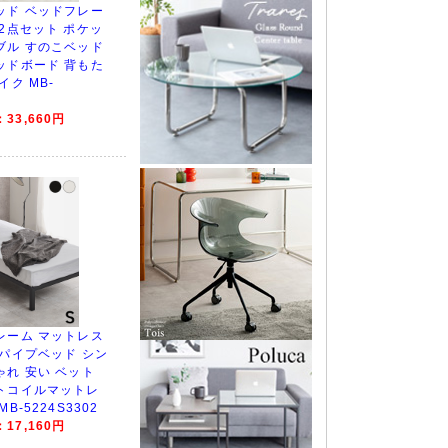
ッド ベッドフレー
 2点セット ポケッ
ブル すのこベッド
ッドボード 背もた
イク MB-
33,660円
レーム マットレス
 パイプベッド シン
ゃれ 安い ベット
トコイルマットレ
B-5224S3302
17,160円