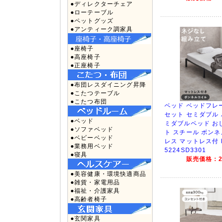
●ディレクターチェア
●ローテーブル
●ペットグッズ
●アンティーク調家具
●座椅子
●高座椅子
●正座椅子
●布団レスダイニング昇降
●こたつテーブル
●こたつ布団
ベッド ベッドフレ
セット セミダブル
●ベッド
ミダブルベッド お
●ソファベッド
ト スチール ボン
●ベビーベッド
レス マットレス付 
●業務用ベッド
5224SD3301
●寝具
販売価格：20
●美容健康・環境快適商品
●雑貨・家電用品
●福祉・介護家具
●高齢者椅子
●玄関家具