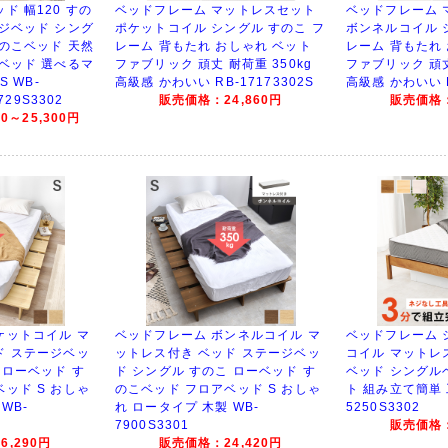
ド 幅120 すの
ベッドフレーム マットレスセット
ベッドフレーム 
ージベッド シング
ポケットコイル シングル すのこ フ
ボンネルコイル 
すのこベッド 天然
レーム 背もたれ おしゃれ ベット
レーム 背もたれ
製ベッド 選べるマ
ファブリック 頑丈 耐荷重 350kg
ファブリック 頑丈
S WB-
高級感 かわいい RB-17173302S
高級感 かわいい R
729S3302
販売価格：24,860円
販売価格：
0～25,300円
ケットコイル マ
ベッドフレーム ボンネルコイル マ
ベッドフレーム 
ド ステージベッ
ットレス付き ベッド ステージベッ
コイル マットレ
 ローベッド す
ド シングル すのこ ローベッド す
ベッド シングル
ッド S おしゃ
のこベッド フロアベッド S おしゃ
ト 組み立て簡単 
WB-
れ ロータイプ 木製 WB-
5250S3302
7900S3301
販売価格：
,290円
販売価格：24,420円