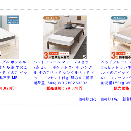
ングル ボンネル
ベッドフレーム マットレスセット
ベッドフレーム 
付き 収納 すのこ
2点セット ポケットコイル シング
2点セット ボン
ッド すのこ ベッ
ル すのこベッド シングルベッド す
ル すのこベッド
具不要 MB-
のこ コンセント付き 組み立て簡単
のこ コンセント
耐荷重150kg WB-7802S3302
耐荷重150kg WB
,820円
販売価格：29,370円
販売価格：
価格順(安)
価格順(高)
新着