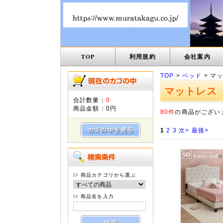
TOP
利用規約
会社案内
TOP
>
ベッド
> マ
マットレス
合計数量：
0
商品金額：
0円
80件
の商品がござい
1
2
3
次>
最後>
商品カテゴリから選ぶ
商品名を入力