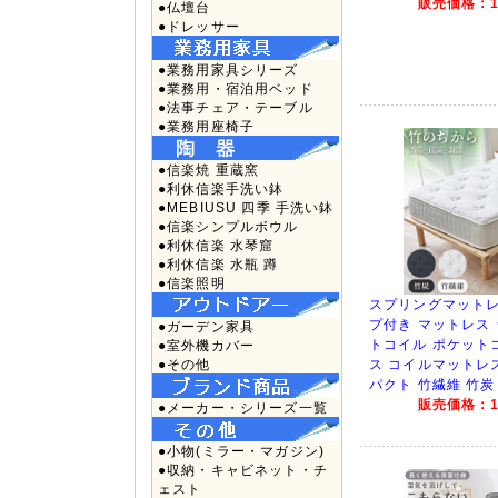
販売価格：12
●仏壇台
●ドレッサー
●業務用家具シリーズ
●業務用・宿泊用ベッド
●法事チェア・テーブル
●業務用座椅子
●信楽焼 重蔵窯
●利休信楽手洗い鉢
●MEBIUSU 四季 手洗い鉢
●信楽シンプルボウル
●利休信楽 水琴窟
●利休信楽 水瓶 蹲
●信楽照明
スプリングマットレ
プ付き マットレス
●ガーデン家具
トコイル ポケット
●室外機カバー
●その他
ス コイルマットレ
パクト 竹繊維 竹炭 
販売価格：19
●メーカー・シリーズ一覧
●小物(ミラー・マガジン)
●収納・キャビネット・チ
ェスト