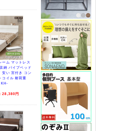
レーム マットレス
 収納 パイプベッド
 安い 宮付き コン
トコイル 耐荷重
 KH-
28,380円