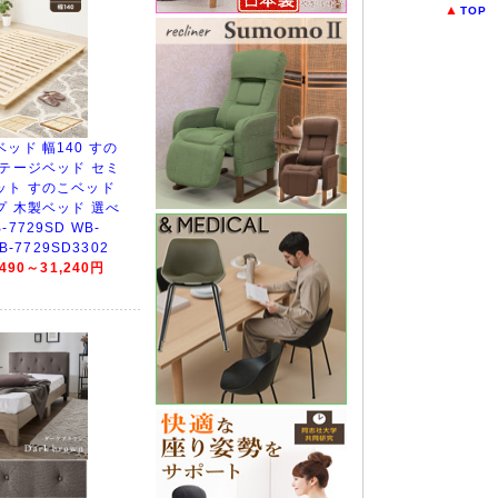
▲
TOP
ッド 幅140 すの
ステージベッド セミ
ット すのこベッド
プ 木製ベッド 選べ
7729SD WB-
B-7729SD3302
90～31,240円