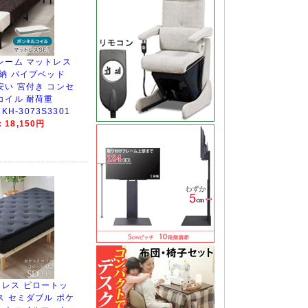
レーム マットレス
収納 パイプベッド
安い 宮付き コンセ
コイル 耐荷重
KH-3073S3301
18,150円
レス ピロートッ
ス セミダブル ポケ