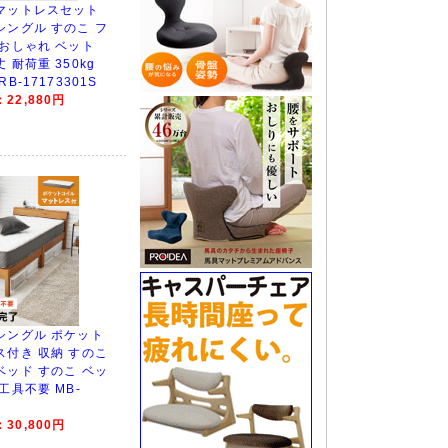
マットレスセット
シングル すのこ フ
 おしゃれ ベット
 耐荷重 350kg
B-17173301S
22,880円
シングル ポケット
ス付き 収納 すのこ
ベッド すのこ ベッ
工具不要 MB-
30,800円