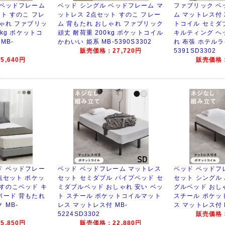
 ベッドフレーム
ベッド シングル ベッドフレーム マ
ファブリック ベ
ト すのこ フレ
ットレス 2点セット すのこ フレー
ム マットレス付
しゃれ ファブリッ
ム 背もたれ おしゃれ ファブリック
トコイル セミダ
0kg ポケットコ
頑丈 耐荷重 200kg ポケットコイル
キルティング ヘ
MB-
かわいい 姫系 MB-5390S3302
れ 布張 ホテルラ
販売価格：27,720円
5391SD3302
,640円
販売価格：
ド ベッドフレー
ベッド ベッドフレーム マットレス
ベッド ベッドフ
点セット ポケッ
セット セミダブル パイプベッド セ
セット シングル
 すのこベッド キ
ミダブルベッド おしゃれ 安い ベッ
グルベッド おし
ボード 背もたれ
ト スチール ポケットコイルマット
スチール ポケッ
 MB-
レス マットレス付 MB-
ス マットレス付 M
5224SD3302
販売価格：
,850円
販売価格：22,880円