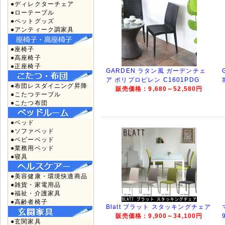
●ディレクターチェア
●ローテーブル
●ペットグッズ
●アンティーク調家具
●座椅子
●高座椅子
●正座椅子
GARDEN ラタン風 ガーデンチェ
ア ポリプロピレン C1601PDG
●布団レスダイニング昇降
販売価格：9,680～52,580円
●こたつテーブル
●こたつ布団
●ベッド
●ソファベッド
●ベビーベッド
●業務用ベッド
●寝具
●美容健康・環境快適商品
●雑貨・家電用品
●福祉・介護家具
●高齢者椅子
Blatt ブラット スタッキングチェア
販売価格：9,900～34,100円
●玄関家具