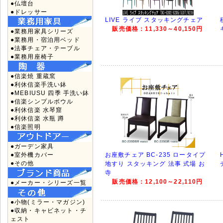
●仏壇台
●ドレッサー
LIVE ライブ スタッキングチェア
販売価格：11,330～40,150円
●業務用家具シリーズ
●業務用・宿泊用ベッド
●法事チェア・テーブル
●業務用座椅子
●信楽焼 重蔵窯
●利休信楽手洗い鉢
●MEBIUSU 四季 手洗い鉢
●信楽シンプルボウル
●利休信楽 水琴窟
●利休信楽 水瓶 蹲
●信楽照明
●ガーデン家具
●室外機カバー
お座敷チェア BC-235 ロータイプ
●その他
地すり スタッキング 法事 式場 お
寺
販売価格：12,100～22,110円
●メーカー・シリーズ一覧
●小物(ミラー・マガジン)
●収納・キャビネット・チ
ェスト