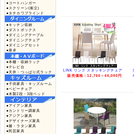
●コートハンガー
●スクリーン(衝立)
●タチカワブラインド
●キッチン収納
●ダストボックス
●ダイニングテーブル
●ダイニングチェア
●ダイニングセット
●座卓
●本棚・収納ラック
●テレビ台
LINK リンク スタッキングチェア
●天井・つっぱり式ラック
販売価格：12,760～46,090円
●子供家具・キッズルーム
●ベビーチェア
●木製2段・3段ベッド
●アイアン家具
●カントリー調家具
●アジアン家具
●デザイナーズ家具
●籐・ラタン家具
●民芸家具