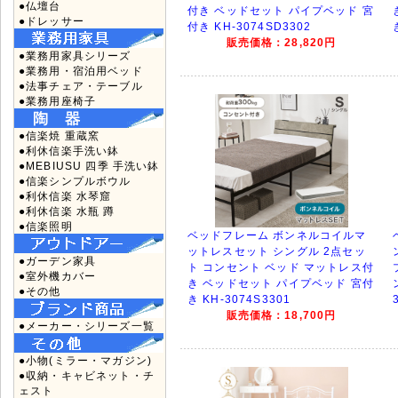
●仏壇台
付き ベッドセット パイプベッド 宮
●ドレッサー
付き KH-3074SD3302
販売価格：28,820円
●業務用家具シリーズ
●業務用・宿泊用ベッド
●法事チェア・テーブル
●業務用座椅子
●信楽焼 重蔵窯
●利休信楽手洗い鉢
●MEBIUSU 四季 手洗い鉢
●信楽シンプルボウル
●利休信楽 水琴窟
●利休信楽 水瓶 蹲
●信楽照明
ベッドフレーム ボンネルコイルマ
ットレスセット シングル 2点セッ
●ガーデン家具
ト コンセント ベッド マットレス付
●室外機カバー
き ベッドセット パイプベッド 宮付
●その他
き KH-3074S3301
販売価格：18,700円
●メーカー・シリーズ一覧
●小物(ミラー・マガジン)
●収納・キャビネット・チ
ェスト