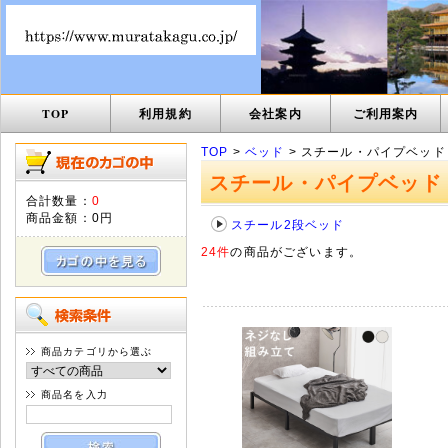
TOP
利用規約
会社案内
ご利用案内
TOP
>
ベッド
> スチール・パイプベッド
スチール・パイプベッド
合計数量：
0
商品金額：
0円
スチール2段ベッド
24件
の商品がございます。
商品カテゴリから選ぶ
商品名を入力