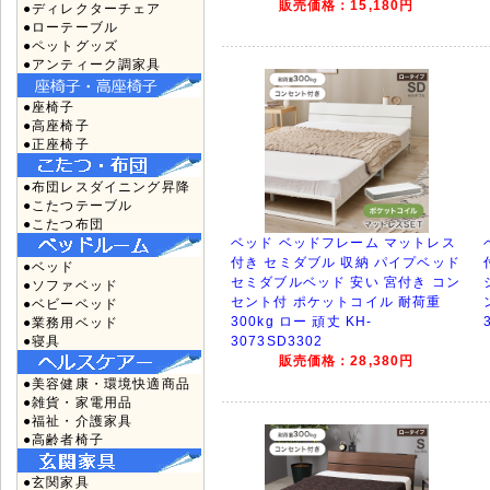
販売価格：15,180円
●ディレクターチェア
●ローテーブル
●ペットグッズ
●アンティーク調家具
●座椅子
●高座椅子
●正座椅子
●布団レスダイニング昇降
●こたつテーブル
●こたつ布団
ベッド ベッドフレーム マットレス
付き セミダブル 収納 パイプベッド
●ベッド
セミダブルベッド 安い 宮付き コン
●ソファベッド
セント付 ポケットコイル 耐荷重
●ベビーベッド
300kg ロー 頑丈 KH-
●業務用ベッド
●寝具
3073SD3302
販売価格：28,380円
●美容健康・環境快適商品
●雑貨・家電用品
●福祉・介護家具
●高齢者椅子
●玄関家具