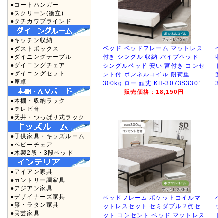
●コートハンガー
●スクリーン(衝立)
●タチカワブラインド
●キッチン収納
ベッド ベッドフレーム マットレス
●ダストボックス
●ダイニングテーブル
付き シングル 収納 パイプベッド
●ダイニングチェア
シングルベッド 安い 宮付き コンセ
●ダイニングセット
ント付 ボンネルコイル 耐荷重
●座卓
300kg ロー 頑丈 KH-3073S3301
販売価格：18,150円
●本棚・収納ラック
●テレビ台
●天井・つっぱり式ラック
●子供家具・キッズルーム
●ベビーチェア
●木製2段・3段ベッド
●アイアン家具
●カントリー調家具
●アジアン家具
●デザイナーズ家具
ベッドフレーム ポケットコイルマ
●籐・ラタン家具
ットレスセット セミダブル 2点セ
●民芸家具
ット コンセント ベッド マットレス