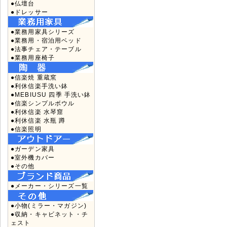
●仏壇台
●ドレッサー
●業務用家具シリーズ
●業務用・宿泊用ベッド
●法事チェア・テーブル
●業務用座椅子
●信楽焼 重蔵窯
●利休信楽手洗い鉢
●MEBIUSU 四季 手洗い鉢
●信楽シンプルボウル
●利休信楽 水琴窟
●利休信楽 水瓶 蹲
●信楽照明
●ガーデン家具
●室外機カバー
●その他
●メーカー・シリーズ一覧
●小物(ミラー・マガジン)
●収納・キャビネット・チ
ェスト