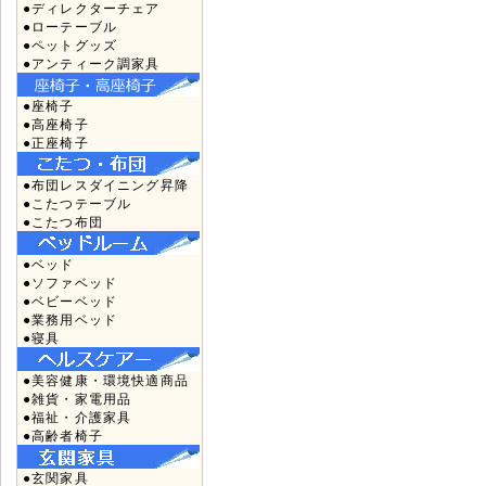
●ディレクターチェア
●ローテーブル
●ペットグッズ
●アンティーク調家具
●座椅子
●高座椅子
●正座椅子
●布団レスダイニング昇降
●こたつテーブル
●こたつ布団
●ベッド
●ソファベッド
●ベビーベッド
●業務用ベッド
●寝具
●美容健康・環境快適商品
●雑貨・家電用品
●福祉・介護家具
●高齢者椅子
●玄関家具