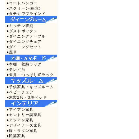
●コートハンガー
●スクリーン(衝立)
●タチカワブラインド
●キッチン収納
●ダストボックス
●ダイニングテーブル
●ダイニングチェア
●ダイニングセット
●座卓
●本棚・収納ラック
●テレビ台
●天井・つっぱり式ラック
●子供家具・キッズルーム
●ベビーチェア
●木製2段・3段ベッド
●アイアン家具
●カントリー調家具
●アジアン家具
●デザイナーズ家具
●籐・ラタン家具
●民芸家具