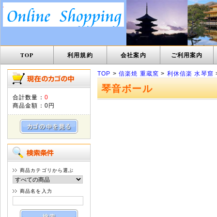
TOP
利用規約
会社案内
ご利用案内
TOP
>
信楽焼 重蔵窯
>
利休信楽 水琴窟
琴音ボール
合計数量：
0
商品金額：
0円
商品カテゴリから選ぶ
商品名を入力