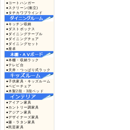
●コートハンガー
●スクリーン(衝立)
●タチカワブラインド
●キッチン収納
●ダストボックス
●ダイニングテーブル
●ダイニングチェア
●ダイニングセット
●座卓
●本棚・収納ラック
●テレビ台
●天井・つっぱり式ラック
●子供家具・キッズルーム
●ベビーチェア
●木製2段・3段ベッド
●アイアン家具
●カントリー調家具
●アジアン家具
●デザイナーズ家具
●籐・ラタン家具
●民芸家具