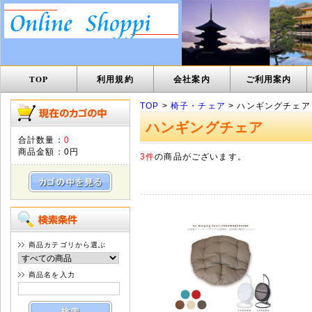
TOP
利用規約
会社案内
ご利用案内
TOP
>
椅子・チェア
> ハンギングチェア
ハンギングチェア
合計数量：
0
商品金額：
0円
3件
の商品がございます。
商品カテゴリから選ぶ
商品名を入力