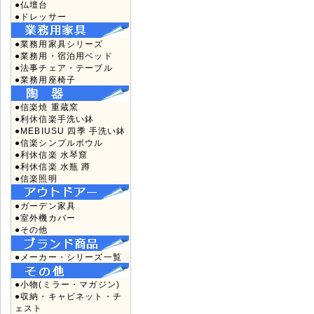
●仏壇台
●ドレッサー
●業務用家具シリーズ
●業務用・宿泊用ベッド
●法事チェア・テーブル
●業務用座椅子
●信楽焼 重蔵窯
●利休信楽手洗い鉢
●MEBIUSU 四季 手洗い鉢
●信楽シンプルボウル
●利休信楽 水琴窟
●利休信楽 水瓶 蹲
●信楽照明
●ガーデン家具
●室外機カバー
●その他
●メーカー・シリーズ一覧
●小物(ミラー・マガジン)
●収納・キャビネット・チ
ェスト