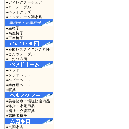
●ディレクターチェア
●ローテーブル
●ペットグッズ
●アンティーク調家具
●座椅子
●高座椅子
●正座椅子
●布団レスダイニング昇降
●こたつテーブル
●こたつ布団
●ベッド
●ソファベッド
●ベビーベッド
●業務用ベッド
●寝具
●美容健康・環境快適商品
●雑貨・家電用品
●福祉・介護家具
●高齢者椅子
●玄関家具