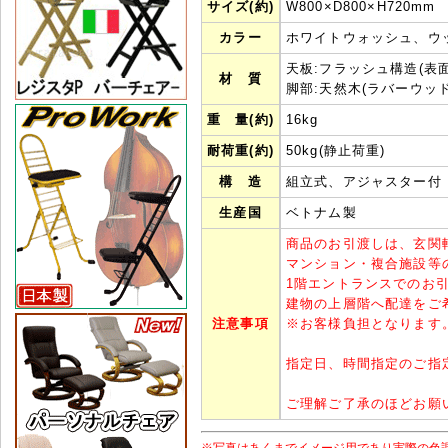
サイズ(約)
W800×D800×H720mm
カラー
ホワイトウォッシュ、ウ
天板:フラッシュ構造(表
材 質
脚部:天然木(ラバーウッド
重 量(約)
16kg
耐荷重(約)
50kg(静止荷重)
構 造
組立式、アジャスター付
生産国
ベトナム製
商品のお引渡しは、玄関
マンション・複合施設等
1階エントランスでのお
建物の上層階へ配達をご
注意事項
※
お客様負担となります
指定日、時間指定のご指
ご理解ご了承のほどお願
※写真はあくまでイメージ用であり実際の色