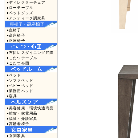
●ディレクターチェア
●ローテーブル
●ペットグッズ
●アンティーク調家具
●座椅子
●高座椅子
●正座椅子
●布団レスダイニング昇降
●こたつテーブル
●こたつ布団
●ベッド
●ソファベッド
●ベビーベッド
●業務用ベッド
●寝具
●美容健康・環境快適商品
●雑貨・家電用品
●福祉・介護家具
●高齢者椅子
●玄関家具