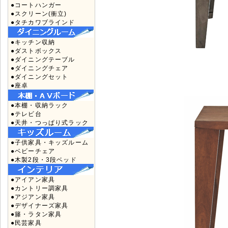
●コートハンガー
●スクリーン(衝立)
●タチカワブラインド
●キッチン収納
●ダストボックス
●ダイニングテーブル
●ダイニングチェア
●ダイニングセット
●座卓
●本棚・収納ラック
●テレビ台
●天井・つっぱり式ラック
●子供家具・キッズルーム
●ベビーチェア
●木製2段・3段ベッド
●アイアン家具
●カントリー調家具
●アジアン家具
●デザイナーズ家具
●籐・ラタン家具
●民芸家具