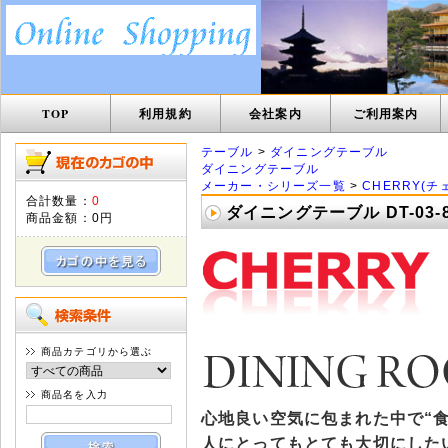
TOP
利用規約
会社案内
ご利用案内
テーブル
>
ダイニングテーブル
ダイニングテーブル
メーカー・シリーズ一覧
>
CHERRY(チ
合計数量：
0
ダイニングテーブル DT-03-
商品金額：
0円
商品カテゴリから選ぶ
商品名を入力
心地良い空気に包まれた中で“
人にとってもとても大切にした