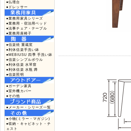
●仏壇台
●ドレッサー
●業務用家具シリーズ
●業務用・宿泊用ベッド
●法事チェア・テーブル
●業務用座椅子
●信楽焼 重蔵窯
●利休信楽手洗い鉢
●MEBIUSU 四季 手洗い鉢
●信楽シンプルボウル
●利休信楽 水琴窟
●利休信楽 水瓶 蹲
●信楽照明
●ガーデン家具
●室外機カバー
●その他
●メーカー・シリーズ一覧
●小物(ミラー・マガジン)
●収納・キャビネット・チ
ェスト