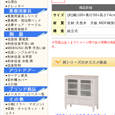
●仏壇台
●ドレッサー
サイズ
(約)幅100×奥行50×高さ74c
●業務用家具シリーズ
●業務用・宿泊用ベッド
材 質
主材:天然木 天板:MDF桐突
●法事チェア・テーブル
●業務用座椅子
構 造
組立式
●信楽焼 重蔵窯
※写真はあくまでイメージ用であり実際の色
●利休信楽手洗い鉢
す。
●MEBIUSU 四季 手洗い鉢
●信楽シンプルボウル
●利休信楽 水琴窟
●利休信楽 水瓶 蹲
●信楽照明
●ガーデン家具
●室外機カバー
●その他
●メーカー・シリーズ一覧
●小物(ミラー・マガジン)
●収納・キャビネット・チ
ェスト
ブロカントシリーズ キャビネット