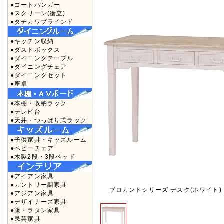
●コートハンガー
●スクリーン(衝立)
●タチカワブラインド
●キッチン収納
●ダストボックス
●ダイニングテーブル
●ダイニングチェア
●ダイニングセット
●座卓
●本棚・収納ラック
●テレビ台
●天井・つっぱり式ラック
●子供家具・キッズルーム
●ベビーチェア
●木製2段・3段ベッド
●アイアン家具
●カントリー調家具
ブロカントシリーズ デスク(ホワイト) M
●アジアン家具
●デザイナーズ家具
●籐・ラタン家具
●民芸家具