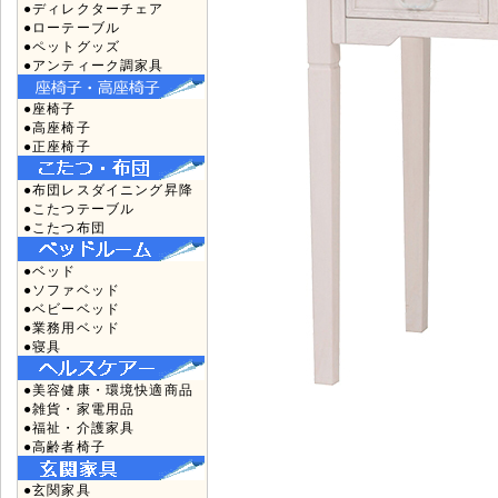
●ディレクターチェア
●ローテーブル
●ペットグッズ
●アンティーク調家具
●座椅子
●高座椅子
●正座椅子
●布団レスダイニング昇降
●こたつテーブル
●こたつ布団
●ベッド
●ソファベッド
●ベビーベッド
●業務用ベッド
●寝具
●美容健康・環境快適商品
●雑貨・家電用品
●福祉・介護家具
●高齢者椅子
●玄関家具