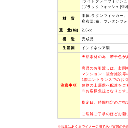
[ライトグレーウォッシュ
[ブラックウォッシュ]張
本体:ラタンウィッカー
材 質
座布団:布、ウレタンフ
重 量(約)
2.6kg
構 造
完成品
生産国
インドネシア製
天然素材の為、若干色が
商品のお引渡しは、玄関
マンション・複合施設等
1階エントランスでのお
注意事項
建物の上層階へ配達をご
※
お客様負担となります
指定日、時間指定のご指
ご理解ご了承のほどお願
※写真はあくまでイメージ用であり実際の色