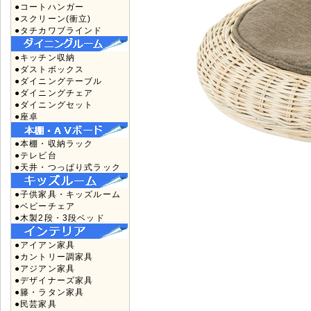
●コートハンガー
●スクリーン(衝立)
●タチカワブラインド
●キッチン収納
●ダストボックス
●ダイニングテーブル
●ダイニングチェア
●ダイニングセット
●座卓
●本棚・収納ラック
●テレビ台
●天井・つっぱり式ラック
●子供家具・キッズルーム
●ベビーチェア
●木製2段・3段ベッド
●アイアン家具
●カントリー調家具
●アジアン家具
●デザイナーズ家具
●籐・ラタン家具
●民芸家具