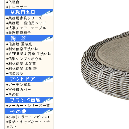
●仏壇台
●ドレッサー
●業務用家具シリーズ
●業務用・宿泊用ベッド
●法事チェア・テーブル
●業務用座椅子
●信楽焼 重蔵窯
●利休信楽手洗い鉢
●MEBIUSU 四季 手洗い鉢
●信楽シンプルボウル
●利休信楽 水琴窟
●利休信楽 水瓶 蹲
●信楽照明
●ガーデン家具
●室外機カバー
●その他
●メーカー・シリーズ一覧
●小物(ミラー・マガジン)
●収納・キャビネット・チ
ェスト