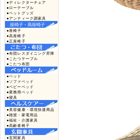
●ディレクターチェア
●ローテーブル
●ペットグッズ
●アンティーク調家具
●座椅子
●高座椅子
●正座椅子
●布団レスダイニング昇降
●こたつテーブル
●こたつ布団
●ベッド
●ソファベッド
●ベビーベッド
●業務用ベッド
●寝具
●美容健康・環境快適商品
●雑貨・家電用品
●福祉・介護家具
●高齢者椅子
●玄関家具