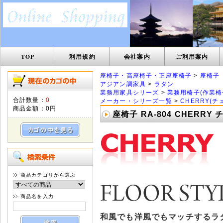
TOP
利用規約
会社案内
ご利用案内
座椅子・高座椅子・正座座椅子
>
座椅子
アジアン調家具
>
ラタン
業務用家具シリーズ
>
業務用椅子(作業椅
合計数量：
0
メーカー・シリーズ一覧
>
CHERRY(チ
商品金額：
0円
座椅子 RA-804 CHERRY
商品カテゴリから選ぶ
商品名を入力
和風でも洋風でもマッチするラ