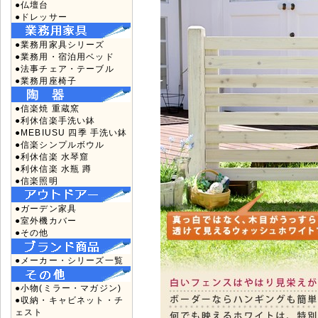
●仏壇台
●ドレッサー
●業務用家具シリーズ
●業務用・宿泊用ベッド
●法事チェア・テーブル
●業務用座椅子
●信楽焼 重蔵窯
●利休信楽手洗い鉢
●MEBIUSU 四季 手洗い鉢
●信楽シンプルボウル
●利休信楽 水琴窟
●利休信楽 水瓶 蹲
●信楽照明
●ガーデン家具
●室外機カバー
●その他
●メーカー・シリーズ一覧
●小物(ミラー・マガジン)
●収納・キャビネット・チ
ェスト