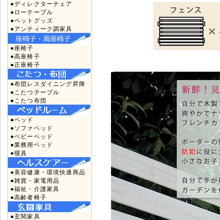
●ディレクターチェア
●ローテーブル
●ペットグッズ
●アンティーク調家具
●座椅子
●高座椅子
●正座椅子
●布団レスダイニング昇降
●こたつテーブル
●こたつ布団
●ベッド
●ソファベッド
●ベビーベッド
●業務用ベッド
●寝具
●美容健康・環境快適商品
●雑貨・家電用品
●福祉・介護家具
●高齢者椅子
●玄関家具