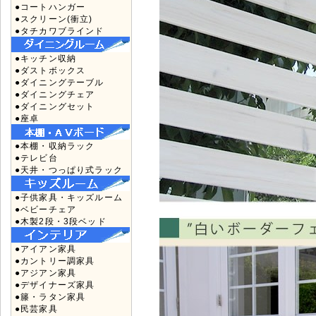
●コートハンガー
●スクリーン(衝立)
●タチカワブラインド
●キッチン収納
●ダストボックス
●ダイニングテーブル
●ダイニングチェア
●ダイニングセット
●座卓
●本棚・収納ラック
●テレビ台
●天井・つっぱり式ラック
●子供家具・キッズルーム
●ベビーチェア
●木製2段・3段ベッド
●アイアン家具
●カントリー調家具
●アジアン家具
●デザイナーズ家具
●籐・ラタン家具
●民芸家具