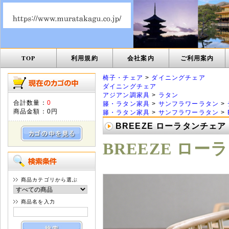
TOP
利用規約
会社案内
ご利用案内
椅子・チェア
>
ダイニングチェア
ダイニングチェア
アジアン調家具
>
ラタン
合計数量：
0
籐・ラタン家具
>
サンフラワーラタン
>
商品金額：
0円
籐・ラタン家具
>
サンフラワーラタン
>
BREEZE ローラタンチェア
BREEZE ロー
商品カテゴリから選ぶ
商品名を入力