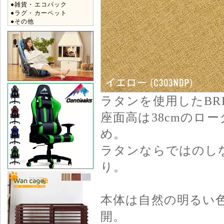
●雑貨・エコバック
●ラグ・カーペット
●その他
ラタンを使用したBR
座面高は38cmのロ
め。
ラタンならではのし
り。
本体は自然の明るい
開。