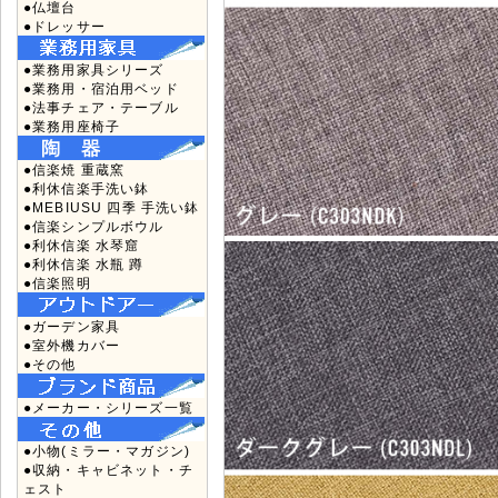
●仏壇台
●ドレッサー
●業務用家具シリーズ
●業務用・宿泊用ベッド
●法事チェア・テーブル
●業務用座椅子
●信楽焼 重蔵窯
●利休信楽手洗い鉢
●MEBIUSU 四季 手洗い鉢
●信楽シンプルボウル
●利休信楽 水琴窟
●利休信楽 水瓶 蹲
●信楽照明
●ガーデン家具
●室外機カバー
●その他
●メーカー・シリーズ一覧
●小物(ミラー・マガジン)
●収納・キャビネット・チ
ェスト