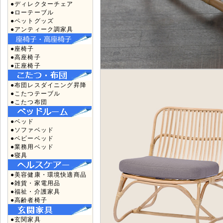
●ディレクターチェア
●ローテーブル
●ペットグッズ
●アンティーク調家具
●座椅子
●高座椅子
●正座椅子
●布団レスダイニング昇降
●こたつテーブル
●こたつ布団
●ベッド
●ソファベッド
●ベビーベッド
●業務用ベッド
●寝具
●美容健康・環境快適商品
●雑貨・家電用品
●福祉・介護家具
●高齢者椅子
●玄関家具