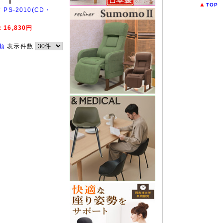
▲
TOP
PS-2010(CD・
16,830円
順
表示件数