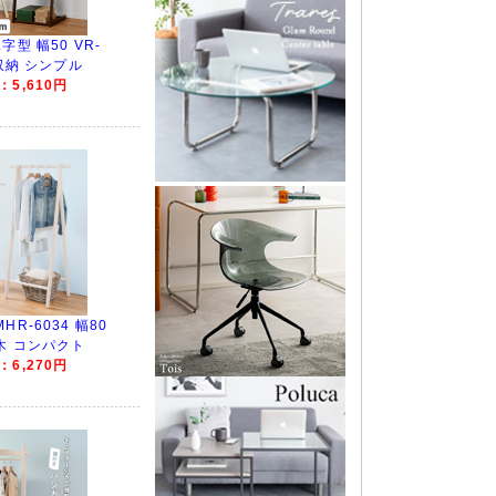
型 幅50 VR-
類収納 シンプル
5,610円
R-6034 幅80
木 コンパクト
6,270円