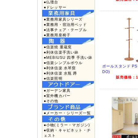
●仏壇台
●ドレッサー
●業務用家具シリーズ
●業務用・宿泊用ベッド
●法事チェア・テーブル
●業務用座椅子
●信楽焼 重蔵窯
●利休信楽手洗い鉢
●MEBIUSU 四季 手洗い鉢
●信楽シンプルボウル
ポールスタンド PS-
●利休信楽 水琴窟
DO)
●利休信楽 水瓶 蹲
販売価格：19
●信楽照明
●ガーデン家具
●室外機カバー
●その他
●メーカー・シリーズ一覧
●小物(ミラー・マガジン)
●収納・キャビネット・チ
ェスト