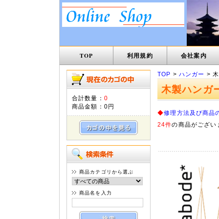
TOP
利用規約
会社案内
TOP
>
ハンガー
> 
木製ハンガ
合計数量：
0
商品金額：
0円
◆
修理方法及び商品
24件
の商品がござい
商品カテゴリから選ぶ
商品名を入力