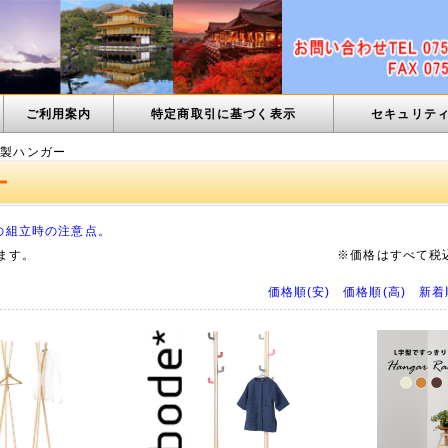
ご利用案内
特定商取引に基づく表示
セキュリテ
木製ハンガー
ー
の組立時の注意点。
ます。
※価格はすべて税
価格順(安)
価格順(高)
新着