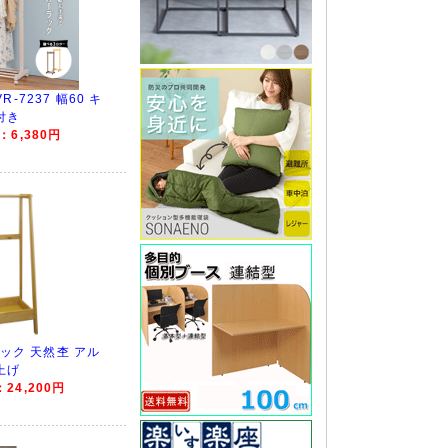
-7237 幅60 キ
付き
6,380円
ラック 天然杢 アル
上げ
24,200円