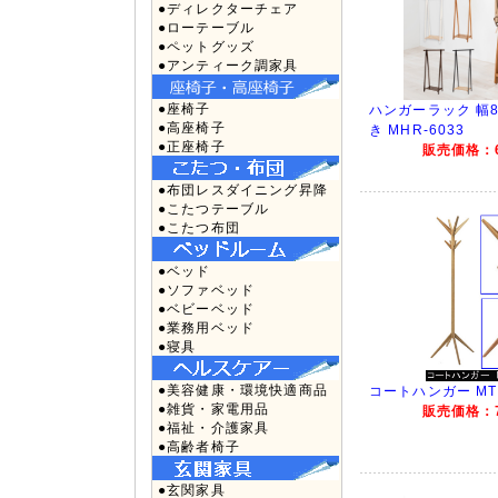
●ディレクターチェア
●ローテーブル
●ペットグッズ
●アンティーク調家具
●座椅子
ハンガーラック 幅8
●高座椅子
き MHR-6033
●正座椅子
販売価格：6
●布団レスダイニング昇降
●こたつテーブル
●こたつ布団
●ベッド
●ソファベッド
●ベビーベッド
●業務用ベッド
●寝具
●美容健康・環境快適商品
コートハンガー MTK
●雑貨・家電用品
販売価格：7
●福祉・介護家具
●高齢者椅子
●玄関家具