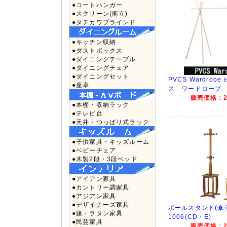
●コートハンガー
●スクリーン(衝立)
●タチカワブラインド
●キッチン収納
●ダストボックス
●ダイニングテーブル
●ダイニングチェア
●ダイニングセット
PVCS Wardrob
●座卓
ス ワードロープ
販売価格：27
●本棚・収納ラック
●テレビ台
●天井・つっぱり式ラック
●子供家具・キッズルーム
●ベビーチェア
●木製2段・3段ベッド
●アイアン家具
●カントリー調家具
●アジアン家具
●デザイナーズ家具
ポールスタンド(傘立
●籐・ラタン家具
1006(CD・E)
●民芸家具
販売価格：27