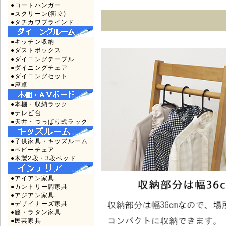
●コートハンガー
●スクリーン(衝立)
●タチカワブラインド
●キッチン収納
●ダストボックス
●ダイニングテーブル
●ダイニングチェア
●ダイニングセット
●座卓
●本棚・収納ラック
●テレビ台
●天井・つっぱり式ラック
●子供家具・キッズルーム
●ベビーチェア
●木製2段・3段ベッド
●アイアン家具
●カントリー調家具
●アジアン家具
●デザイナーズ家具
●籐・ラタン家具
●民芸家具