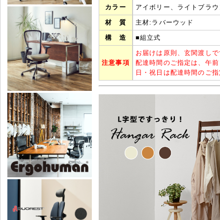
カラー
アイボリー、ライトブラウ
材 質
主材:ラバーウッド
構 造
■組立式
お届けは原則、玄関渡しで
注意事項
配達時間のご指定は、午前
日・祝日は配達時間のご指