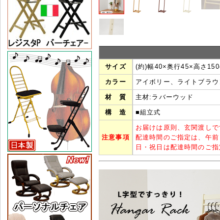
サイズ
(約)幅40×奥行45×高さ150
カラー
アイボリー、ライトブラウ
材 質
主材:ラバーウッド
構 造
■組立式
お届けは原則、玄関渡しで
注意事項
配達時間のご指定は、午前
日・祝日は配達時間のご指