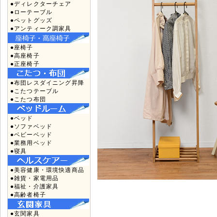
●ディレクターチェア
●ローテーブル
●ペットグッズ
●アンティーク調家具
●座椅子
●高座椅子
●正座椅子
●布団レスダイニング昇降
●こたつテーブル
●こたつ布団
●ベッド
●ソファベッド
●ベビーベッド
●業務用ベッド
●寝具
●美容健康・環境快適商品
●雑貨・家電用品
●福祉・介護家具
●高齢者椅子
●玄関家具