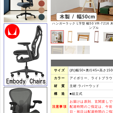
ハンガーラック L字型 幅50 VR-7216 
ンプル
サイズ
(約)幅50×奥行45×高さ150
カラー
アイボリー、ライトブラウ
材 質
主材:ラバーウッド
構 造
■組立式
お届けは原則、玄関渡しで
注意事項
配達時間のご指定は、午前
日・祝日は配達時間のご指