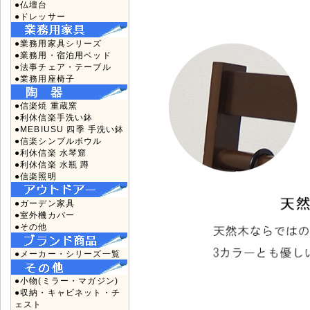
●仏壇台
●ドレッサー
●業務用家具シリーズ
●業務用・宿泊用ベッド
●法事チェア・テーブル
●業務用座椅子
●信楽焼 重蔵窯
●利休信楽手洗い鉢
●MEBIUSU 四季 手洗い鉢
●信楽シンプルボウル
●利休信楽 水琴窟
●利休信楽 水瓶 蹲
●信楽照明
●ガーデン家具
●室外機カバー
●その他
●メーカー・シリーズ一覧
●小物(ミラー・マガジン)
●収納・キャビネット・チ
ェスト