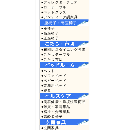
●ディレクターチェア
●ローテーブル
●ペットグッズ
●アンティーク調家具
●座椅子
●高座椅子
●正座椅子
●布団レスダイニング昇降
●こたつテーブル
●こたつ布団
●ベッド
●ソファベッド
●ベビーベッド
●業務用ベッド
●寝具
●美容健康・環境快適商品
●雑貨・家電用品
●福祉・介護家具
●高齢者椅子
●玄関家具