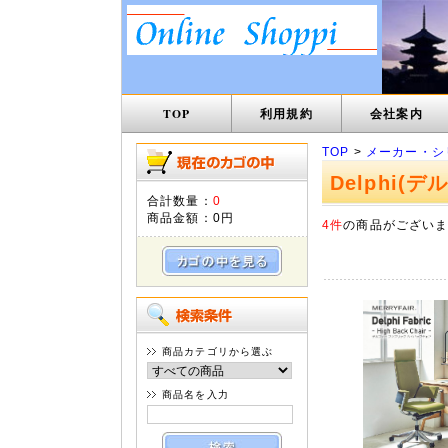
TOP
利用規約
会社案内
TOP
>
メーカー・シ
Delphi(デ
合計数量：
0
商品金額：
0円
4件
の商品がござい
商品カテゴリから選ぶ
商品名を入力