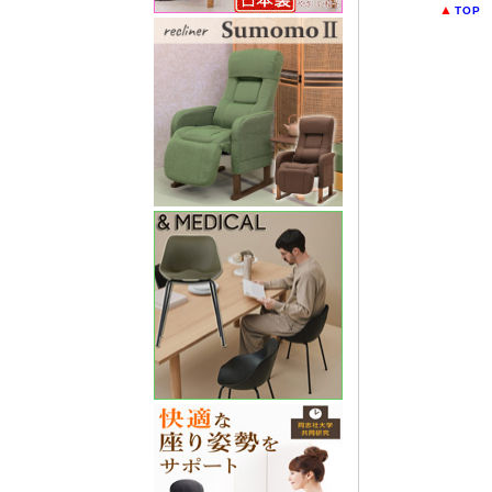
▲
TOP