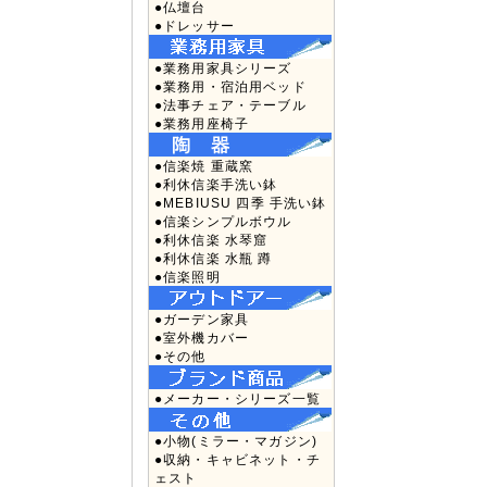
●仏壇台
●ドレッサー
●業務用家具シリーズ
●業務用・宿泊用ベッド
●法事チェア・テーブル
●業務用座椅子
●信楽焼 重蔵窯
●利休信楽手洗い鉢
●MEBIUSU 四季 手洗い鉢
●信楽シンプルボウル
●利休信楽 水琴窟
●利休信楽 水瓶 蹲
●信楽照明
●ガーデン家具
●室外機カバー
●その他
●メーカー・シリーズ一覧
●小物(ミラー・マガジン)
●収納・キャビネット・チ
ェスト