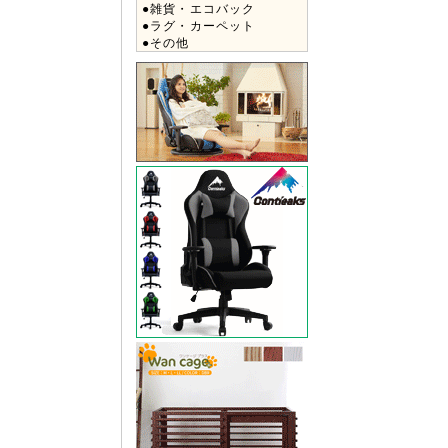
●雑貨・エコバック
●ラグ・カーペット
●その他