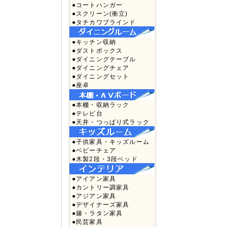
●コートハンガー
●スクリーン(衝立)
●タチカワブラインド
●キッチン収納
●ダストボックス
●ダイニングテーブル
●ダイニングチェア
●ダイニングセット
●座卓
●本棚・収納ラック
●テレビ台
●天井・つっぱり式ラック
●子供家具・キッズルーム
●ベビーチェア
●木製2段・3段ベッド
●アイアン家具
●カントリー調家具
●アジアン家具
●デザイナーズ家具
●籐・ラタン家具
●民芸家具