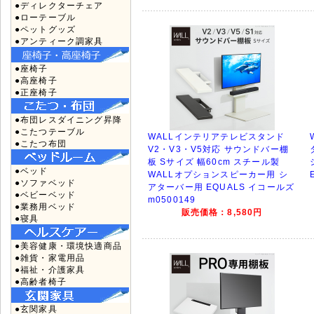
●ディレクターチェア
●ローテーブル
●ペットグッズ
●アンティーク調家具
●座椅子
●高座椅子
●正座椅子
●布団レスダイニング昇降
●こたつテーブル
WALLインテリアテレビスタンド
●こたつ布団
V2・V3・V5対応 サウンドバー棚
板 Sサイズ 幅60cm スチール製
●ベッド
WALLオプションスピーカー用 シ
●ソファベッド
アターバー用 EQUALS イコールズ
●ベビーベッド
m0500149
●業務用ベッド
販売価格：8,580円
●寝具
●美容健康・環境快適商品
●雑貨・家電用品
●福祉・介護家具
●高齢者椅子
●玄関家具