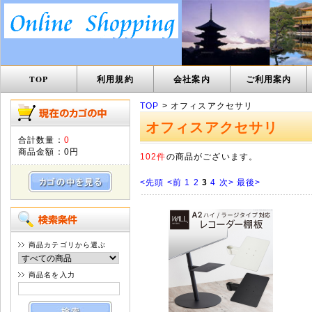
TOP
利用規約
会社案内
ご利用案内
TOP
> オフィスアクセサリ
オフィスアクセサリ
合計数量：
0
商品金額：
0円
102件
の商品がございます。
<先頭
<前
1
2
3
4
次>
最後>
商品カテゴリから選ぶ
商品名を入力