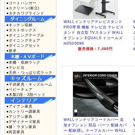
●コートハンガー
●スクリーン(衝立)
●タチカワブラインド
WALLインテリアテレビスタンド
●キッチン収納
PRO専用 棚板 テレビ台 テレビス
●ダストボックス
タンド 自立型 TVスタンド WALL
●ダイニングテーブル
オプション EQUALS イコールズ
●ダイニングチェア
m0500096
●ダイニングセット
販売価格：7,480円
●座卓
●本棚・収納ラック
●テレビ台
●天井・つっぱり式ラック
●子供家具・キッズルーム
●ベビーチェア
●木製2段・3段ベッド
●アイアン家具
●カントリー調家具
●アジアン家具
WALLインテリアコードカバー 追
●デザイナーズ家具
加オプション 部品 パーツ 配線カバ
●籐・ラタン家具
ー 配線隠し ケーブルカバー WALL
●民芸家具