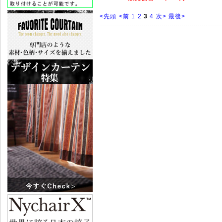
<先頭
<前
1
2
3
4
次>
最後>