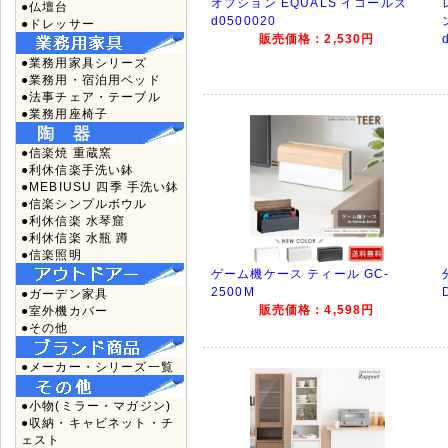
オプション EQUALS イコールズ
●仏壇台
d0500020
●ドレッサー
販売価格：2,530円
●業務用家具シリーズ
●業務用・宿泊用ベッド
●法事チェア・テーブル
●業務用座椅子
●信楽焼 重蔵窯
●利休信楽手洗い鉢
●MEBIUSU 四季 手洗い鉢
●信楽シンプルボウル
●利休信楽 水琴窟
●利休信楽 水瓶 蹲
●信楽照明
ゲーム機ケース ティール GC-
2500M
●ガーデン家具
販売価格：4,598円
●室外機カバー
●その他
●メーカー・シリーズ一覧
●小物(ミラー・マガジン)
●収納・キャビネット・チ
ェスト