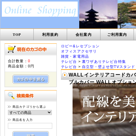
TOP
利用規約
会社案内
ご利用案内
ロビー&レセプション
オフィスアクセサリ
雑貨・家電用品
合計数量：
0
テレビ台
>
裏ワザありテレビ台特集
商品金額：
0円
テレビ台
>
自立型・壁よせ型TVスタンド
WALLインテリアコードカバ
ブルカバー WALLオプション 
商品カテゴリから選ぶ
商品名を入力