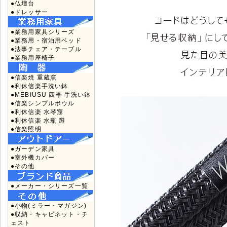
●仏壇台
●ドレッサー
●業務用家具シリーズ
●業務用・宿泊用ベッド
●法事チェア・テーブル
●業務用座椅子
●信楽焼 重蔵窯
●利休信楽手洗い鉢
●MEBIUSU 四季 手洗い鉢
●信楽シンプルボウル
●利休信楽 水琴窟
●利休信楽 水瓶 蹲
●信楽照明
●ガーデン家具
●室外機カバー
●その他
●メーカー・シリーズ一覧
●小物(ミラー・マガジン)
●収納・キャビネット・チ
ェスト