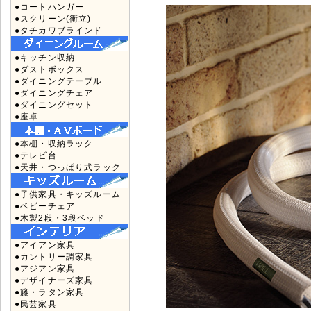
●コートハンガー
●スクリーン(衝立)
●タチカワブラインド
●キッチン収納
●ダストボックス
●ダイニングテーブル
●ダイニングチェア
●ダイニングセット
●座卓
●本棚・収納ラック
●テレビ台
●天井・つっぱり式ラック
●子供家具・キッズルーム
●ベビーチェア
●木製2段・3段ベッド
●アイアン家具
●カントリー調家具
●アジアン家具
●デザイナーズ家具
●籐・ラタン家具
●民芸家具