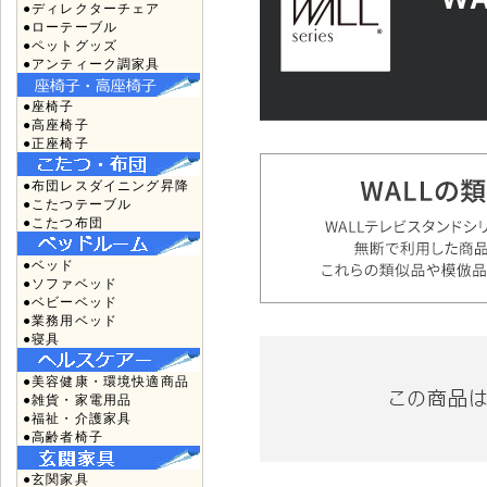
●ディレクターチェア
●ローテーブル
●ペットグッズ
●アンティーク調家具
●座椅子
●高座椅子
●正座椅子
●布団レスダイニング昇降
●こたつテーブル
●こたつ布団
●ベッド
●ソファベッド
●ベビーベッド
●業務用ベッド
●寝具
●美容健康・環境快適商品
●雑貨・家電用品
●福祉・介護家具
●高齢者椅子
●玄関家具