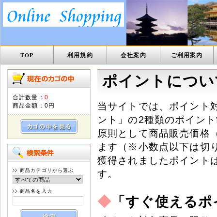
TOP
利用規約
会社案内
ご利用案内
ポイントについ
合計数量：
0
当サイトでは、ポイント
商品金額：
0円
ント」の2種類のポイン
原則として商品販売価格
ます（※小数点以下は切
獲得されましたポイント
商品カテゴリから選ぶ
す。
商品名を入力
◆
「すぐ使えるポ