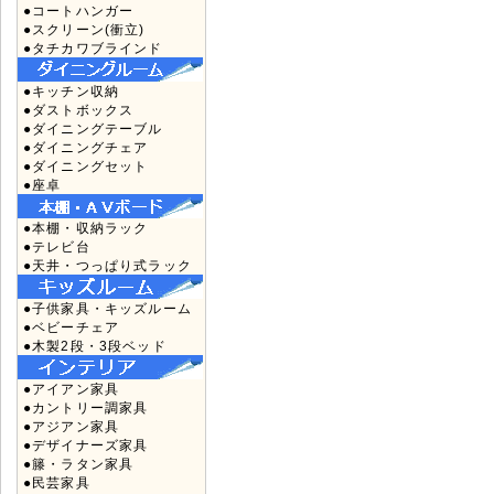
●コートハンガー
●スクリーン(衝立)
●タチカワブラインド
●キッチン収納
●ダストボックス
●ダイニングテーブル
●ダイニングチェア
●ダイニングセット
●座卓
●本棚・収納ラック
●テレビ台
●天井・つっぱり式ラック
●子供家具・キッズルーム
●ベビーチェア
●木製2段・3段ベッド
●アイアン家具
●カントリー調家具
●アジアン家具
●デザイナーズ家具
●籐・ラタン家具
●民芸家具