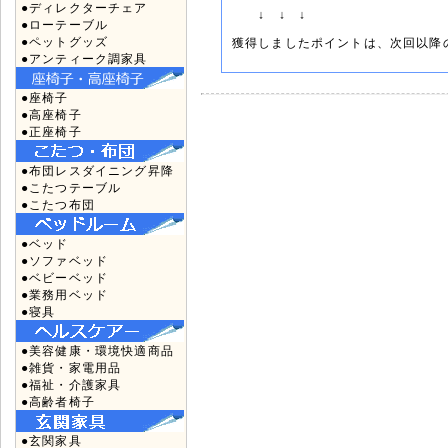
●ディレクターチェア
↓ ↓ ↓
●ローテーブル
●ペットグッズ
獲得しましたポイントは、次回以降
●アンティーク調家具
●座椅子
●高座椅子
●正座椅子
●布団レスダイニング昇降
●こたつテーブル
●こたつ布団
●ベッド
●ソファベッド
●ベビーベッド
●業務用ベッド
●寝具
●美容健康・環境快適商品
●雑貨・家電用品
●福祉・介護家具
●高齢者椅子
●玄関家具