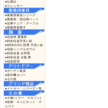
●仏壇台
●ドレッサー
●業務用家具シリーズ
●業務用・宿泊用ベッド
●法事チェア・テーブル
●業務用座椅子
●信楽焼 重蔵窯
●利休信楽手洗い鉢
●MEBIUSU 四季 手洗い鉢
●信楽シンプルボウル
●利休信楽 水琴窟
●利休信楽 水瓶 蹲
●信楽照明
●ガーデン家具
●室外機カバー
●その他
●メーカー・シリーズ一覧
●小物(ミラー・マガジン)
●収納・キャビネット・チ
ェスト