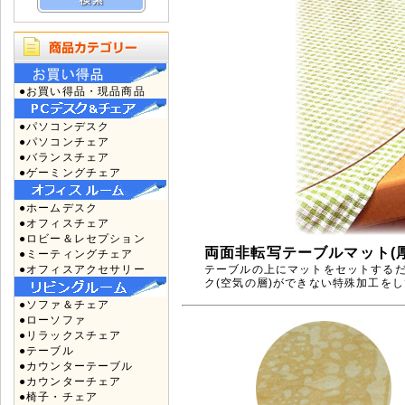
●お買い得品・現品商品
●パソコンデスク
●パソコンチェア
●バランスチェア
●ゲーミングチェア
●ホームデスク
●オフィスチェア
●ロビー＆レセプション
両面非転写テーブルマット(厚
●ミーティングチェア
●オフィスアクセサリー
テーブルの上にマットをセットする
ク(空気の層)ができない特殊加工を
●ソファ＆チェア
●ローソファ
●リラックスチェア
●テーブル
●カウンターテーブル
●カウンターチェア
●椅子・チェア