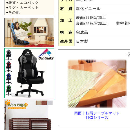
●雑貨・エコバック
●ラグ・カーペット
材 質
塩化ビニール
●その他
表面/非転写加工
加 工
裏面/非転写加工、 非密着
構 造
完成品
生産国
日本製
両面非転写テーブルマット
TR2シリーズ