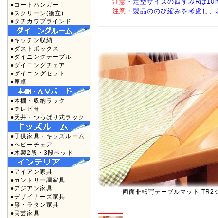
注意
・定型サイズの四すみRは10
●コートハンガー
注意
・製品ののび縮みを考慮し、
●スクリーン(衝立)
●タチカワブラインド
●キッチン収納
●ダストボックス
●ダイニングテーブル
●ダイニングチェア
●ダイニングセット
●座卓
●本棚・収納ラック
●テレビ台
●天井・つっぱり式ラック
●子供家具・キッズルーム
●ベビーチェア
●木製2段・3段ベッド
●アイアン家具
●カントリー調家具
●アジアン家具
両面非転写テーブルマット TR2
●デザイナーズ家具
●籐・ラタン家具
●民芸家具