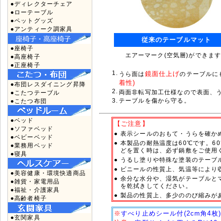
●ディレクターチェア
●ローテーブル
●ペットグッズ
●アンティーク調家具
従来のテーブルマット
●座椅子
エアーマーク(空気層)ができま
●高座椅子
●正座椅子
1.
鏡面仕上げ
うら面は
のテーブルに
着性)
●布団レスダイニング昇降
2.
両面非転写加工仕様なので表面、う
●こたつテーブル
3.
テーブルを傷から守る。
●こたつ布団
●ベッド
【ご注意】
●ソファベッド
●
表示シールのおもて・うらを確か
●ベビーベッド
●
本製品の耐熱温度は60℃です。6
●業務用ベッド
どを置く時は、必ず鍋敷をご使用
●寝具
●
うるし塗りや特殊な塗装のテーブ
●
ビニールの性質上、気温等により
●美容健康・環境快適商品
●
余分な水分や、湿気がテーブルと
●雑貨・家電用品
を乾拭きしてください。
●福祉・介護家具
●
製品の性質上、多少ののび縮みが
●高齢者椅子
※
すべり止めシール付(2cm角4枚)
●玄関家具