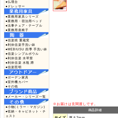
●仏壇台
●ドレッサー
●業務用家具シリーズ
●業務用・宿泊用ベッド
●法事チェア・テーブル
●業務用座椅子
●信楽焼 重蔵窯
●利休信楽手洗い鉢
●MEBIUSU 四季 手洗い鉢
●信楽シンプルボウル
●利休信楽 水琴窟
●利休信楽 水瓶 蹲
●信楽照明
●ガーデン家具
●室外機カバー
●その他
●メーカー・シリーズ一覧
※
お届けは玄関渡しです。
●小物(ミラー・マガジン)
●収納・キャビネット・チ
ェスト
サイズ
厚さ2mm