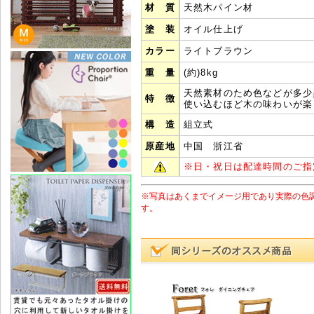
材 質
天然木パイン材
塗 装
オイル仕上げ
カラー
ライトブラウン
重 量
(約)8kg
天然素材のため色などが多少
特 徴
使い込むほど木の味わいが楽
構 造
組立式
原産地
中国 浙江省
※
日・祝日は配達時間のご指
※写真はあくまでイメージ用であり実際の色
す。