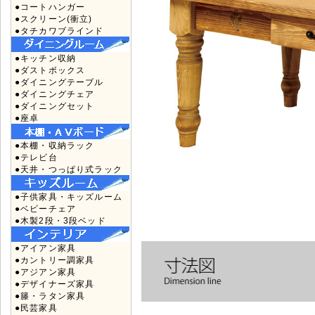
●コートハンガー
●スクリーン(衝立)
●タチカワブラインド
●キッチン収納
●ダストボックス
●ダイニングテーブル
●ダイニングチェア
●ダイニングセット
●座卓
●本棚・収納ラック
●テレビ台
●天井・つっぱり式ラック
●子供家具・キッズルーム
●ベビーチェア
●木製2段・3段ベッド
●アイアン家具
●カントリー調家具
●アジアン家具
●デザイナーズ家具
●籐・ラタン家具
●民芸家具