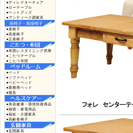
●ディレクターチェア
●ローテーブル
●ペットグッズ
●アンティーク調家具
●座椅子
●高座椅子
●正座椅子
●布団レスダイニング昇降
●こたつテーブル
●こたつ布団
●ベッド
●ソファベッド
●ベビーベッド
●業務用ベッド
●寝具
●美容健康・環境快適商品
●雑貨・家電用品
●福祉・介護家具
●高齢者椅子
●玄関家具