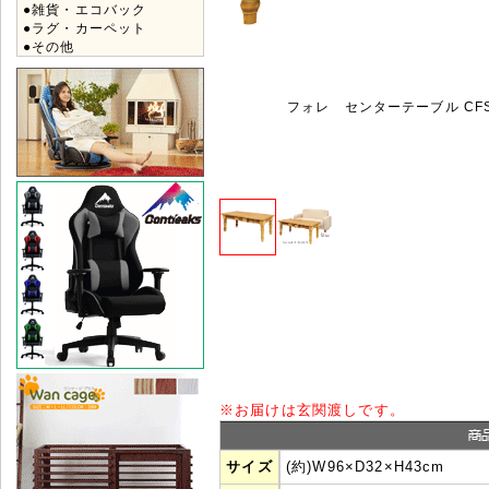
●雑貨・エコバック
●ラグ・カーペット
●その他
フォレ センターテーブル CFS
※
お届けは玄関渡しです。
サイズ
(約)W
96
×D
32
×H
43
cm