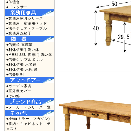
●仏壇台
●ドレッサー
●業務用家具シリーズ
●業務用・宿泊用ベッド
●法事チェア・テーブル
●業務用座椅子
●信楽焼 重蔵窯
●利休信楽手洗い鉢
●MEBIUSU 四季 手洗い鉢
●信楽シンプルボウル
●利休信楽 水琴窟
●利休信楽 水瓶 蹲
●信楽照明
●ガーデン家具
●室外機カバー
●その他
●メーカー・シリーズ一覧
●小物(ミラー・マガジン)
●収納・キャビネット・チ
ェスト