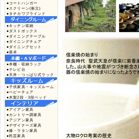
●コートハンガー
●スクリーン(衝立)
●タチカワブラインド
●キッチン収納
●ダストボックス
●ダイニングテーブル
●ダイニングチェア
●ダイニングセット
●座卓
●本棚・収納ラック
●テレビ台
●天井・つっぱり式ラック
●子供家具・キッズルーム
●ベビーチェア
●木製2段・3段ベッド
●アイアン家具
●カントリー調家具
●アジアン家具
●デザイナーズ家具
●籐・ラタン家具
●民芸家具