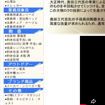
●仏壇台
●ドレッサー
●業務用家具シリーズ
●業務用・宿泊用ベッド
●法事チェア・テーブル
●業務用座椅子
●信楽焼 重蔵窯
●利休信楽手洗い鉢
●MEBIUSU 四季 手洗い鉢
●信楽シンプルボウル
●利休信楽 水琴窟
●利休信楽 水瓶 蹲
●信楽照明
●ガーデン家具
●室外機カバー
●その他
●メーカー・シリーズ一覧
●小物(ミラー・マガジン)
●収納・キャビネット・チ
ェスト