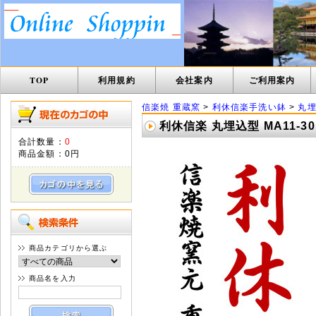
TOP
利用規約
会社案内
ご利用案内
信楽焼 重蔵窯
>
利休信楽手洗い鉢
>
丸埋
利休信楽 丸埋込型 MA11-
合計数量：
0
商品金額：
0円
商品カテゴリから選ぶ
商品名を入力