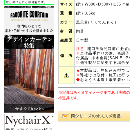
サイズ
(約) W300×D300×H135 mm
重 量
(約) 3.5kg
カラー
黒天目(くろてんもく)
材 質
陶器
生産国
日本製
注意
: 開口箇所開口前に必
※
全作品手作りの為、色調子
備 考
付属品: 排水金具(SAN-EI 
※
他社製品に変更する場合が
★
本製品は、埋め込み型では
※
弊社では取付・施工は行っ
◆
お近くの水道工事業者や工
※写真はあくまでイメージ用であり実際の
小道具です。