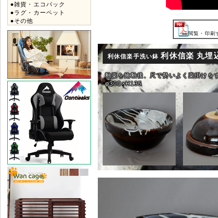
●雑貨・エコバック
●ラグ・カーペット
●その他
閲覧・印刷す
利休信楽 丸埋込
利休信楽手洗い鉢
釉薬を施釉後、尺で勢いよく薬掛けを
φ300×H135