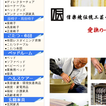
●ディレクターチェア
●ローテーブル
●ペットグッズ
●アンティーク調家具
●座椅子
●高座椅子
●正座椅子
●布団レスダイニング昇降
●こたつテーブル
●こたつ布団
●ベッド
●ソファベッド
●ベビーベッド
●業務用ベッド
●寝具
●美容健康・環境快適商品
●雑貨・家電用品
●福祉・介護家具
●高齢者椅子
●玄関家具