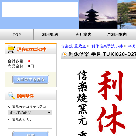
TOP
利用規約
会社案内
ご利用案内
信楽焼 重蔵窯
>
利休信楽手洗い鉢
>
半月 
利休信楽 半月 TUKI020
合計数量：
0
商品金額：
0円
商品カテゴリから選ぶ
商品名を入力