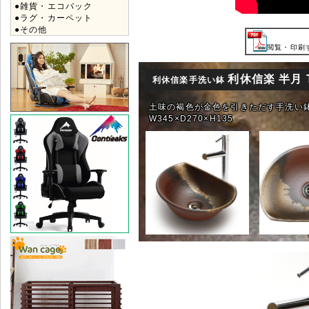
●雑貨・エコバック
●ラグ・カーペット
●その他
閲覧・印刷す
利休信楽 半月 T
利休信楽手洗い鉢
土味の褐色が金色を引きただす手洗い
W345×D270×H135