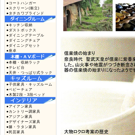
●コートハンガー
●スクリーン(衝立)
●タチカワブラインド
●キッチン収納
●ダストボックス
●ダイニングテーブル
●ダイニングチェア
●ダイニングセット
●座卓
●本棚・収納ラック
●テレビ台
●天井・つっぱり式ラック
●子供家具・キッズルーム
●ベビーチェア
●木製2段・3段ベッド
●アイアン家具
●カントリー調家具
●アジアン家具
●デザイナーズ家具
●籐・ラタン家具
●民芸家具