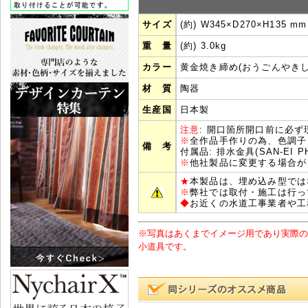
サイズ
(約) W345×D270×H135 mm
重 量
(約) 3.0kg
カラー
黄金焼き締め(おうごんやきし
材 質
陶器
生産国
日本製
注意
: 開口箇所開口前に必
※
全作品手作りの為、色調子
備 考
付属品: 排水金具(SAN-EI 
※
他社製品に変更する場合が
★
本製品は、埋め込み型では
※
弊社では取付・施工は行っ
◆
お近くの水道工事業者や工
※写真はあくまでイメージ用であり実際の
小道具です。