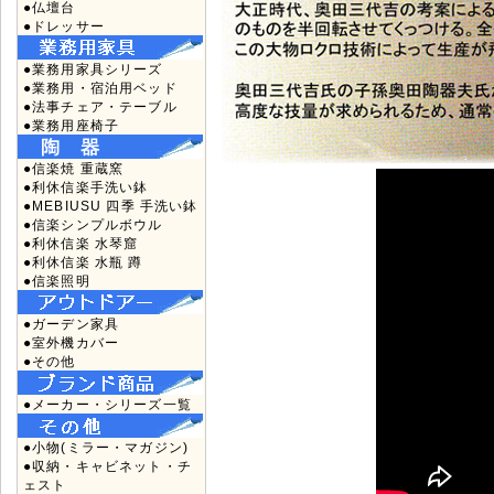
●仏壇台
●ドレッサー
●業務用家具シリーズ
●業務用・宿泊用ベッド
●法事チェア・テーブル
●業務用座椅子
●信楽焼 重蔵窯
●利休信楽手洗い鉢
●MEBIUSU 四季 手洗い鉢
●信楽シンプルボウル
●利休信楽 水琴窟
●利休信楽 水瓶 蹲
●信楽照明
●ガーデン家具
●室外機カバー
●その他
●メーカー・シリーズ一覧
●小物(ミラー・マガジン)
●収納・キャビネット・チ
ェスト