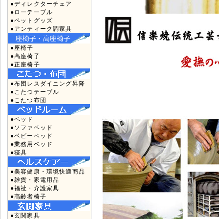
●ディレクターチェア
●ローテーブル
●ペットグッズ
●アンティーク調家具
●座椅子
●高座椅子
●正座椅子
●布団レスダイニング昇降
●こたつテーブル
●こたつ布団
●ベッド
●ソファベッド
●ベビーベッド
●業務用ベッド
●寝具
●美容健康・環境快適商品
●雑貨・家電用品
●福祉・介護家具
●高齢者椅子
●玄関家具