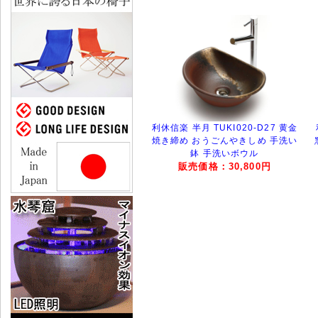
利休信楽 半月 TUKI020-D27 黄金
焼き締め おうごんやきしめ 手洗い
鉢 手洗いボウル
販売価格：30,800円