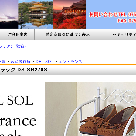
ご利用案内
特定商取引に基づく表示
セキュリテ
ラック(下駄箱)
一覧
>
宮武製作所
>
DEL SOL
>
エントランス
関ラック DS-SR270S