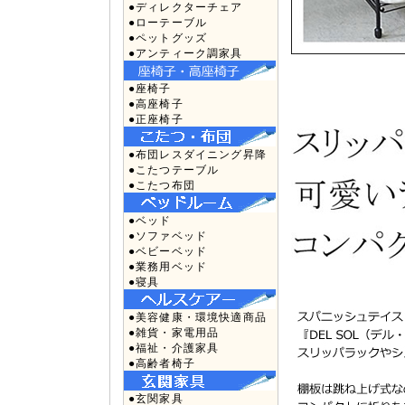
●ディレクターチェア
●ローテーブル
●ペットグッズ
●アンティーク調家具
●座椅子
●高座椅子
●正座椅子
●布団レスダイニング昇降
●こたつテーブル
●こたつ布団
●ベッド
●ソファベッド
●ベビーベッド
●業務用ベッド
●寝具
●美容健康・環境快適商品
●雑貨・家電用品
●福祉・介護家具
●高齢者椅子
●玄関家具