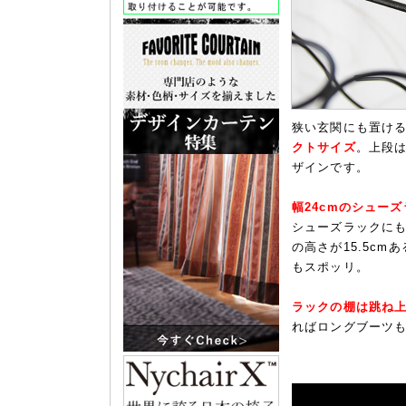
狭い玄関にも置け
クトサイズ
。上段
ザインです。
幅24cmのシュー
シューズラックに
の高さが15.5c
もスポッリ。
ラックの棚は跳ね
ればロングブーツ