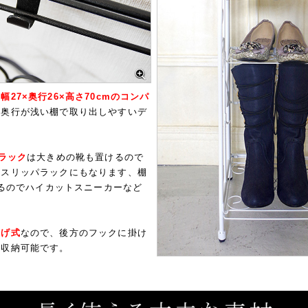
る
幅27×奥行26×高さ70cmのコンパ
は奥行が浅い棚で取り出しやすいデ
ズラック
は大きめの靴も置けるので
もスリッパラックにもなります、棚
mあるのでハイカットスニーカーなど
上げ式
なので、後方のフックに掛け
も収納可能です。