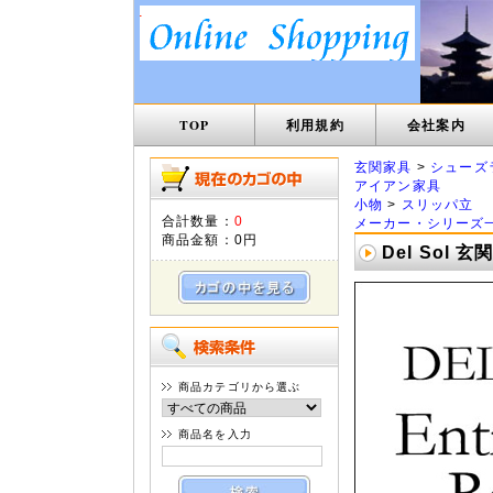
TOP
利用規約
会社案内
玄関家具
>
シューズ
アイアン家具
小物
>
スリッパ立
合計数量：
0
メーカー・シリーズ
商品金額：
0円
Del Sol 玄
商品カテゴリから選ぶ
商品名を入力