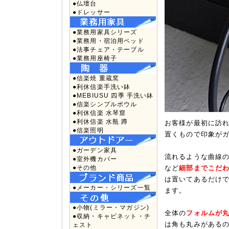
●仏壇台
●ドレッサー
●業務用家具シリーズ
●業務用・宿泊用ベッド
●法事チェア・テーブル
●業務用座椅子
●信楽焼 重蔵窯
●利休信楽手洗い鉢
●MEBIUSU 四季 手洗い鉢
●信楽シンプルボウル
●利休信楽 水琴窟
●利休信楽 水瓶 蹲
お客様が最初に訪
●信楽照明
置くもので印象が
●ガーデン家具
流れるような曲線
●室外機カバー
●その他
など
細部までこだ
は置いてあるだけ
●メーカー・シリーズ一覧
ます。
●小物(ミラー・マガジン)
全体の
フォルムが
●収納・キャビネット・チ
は角も丸みがある
ェスト