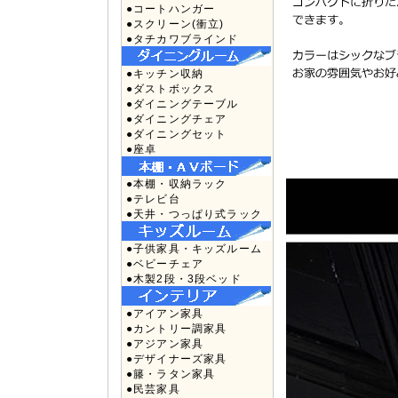
●コートハンガー
●スクリーン(衝立)
●タチカワブラインド
●キッチン収納
●ダストボックス
●ダイニングテーブル
●ダイニングチェア
●ダイニングセット
●座卓
●本棚・収納ラック
●テレビ台
●天井・つっぱり式ラック
●子供家具・キッズルーム
●ベビーチェア
●木製2段・3段ベッド
●アイアン家具
●カントリー調家具
●アジアン家具
●デザイナーズ家具
●籐・ラタン家具
●民芸家具