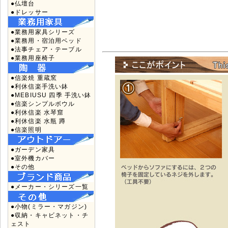
●仏壇台
●ドレッサー
●業務用家具シリーズ
●業務用・宿泊用ベッド
●法事チェア・テーブル
●業務用座椅子
●信楽焼 重蔵窯
●利休信楽手洗い鉢
●MEBIUSU 四季 手洗い鉢
●信楽シンプルボウル
●利休信楽 水琴窟
●利休信楽 水瓶 蹲
●信楽照明
●ガーデン家具
●室外機カバー
●その他
●メーカー・シリーズ一覧
●小物(ミラー・マガジン)
●収納・キャビネット・チ
ェスト