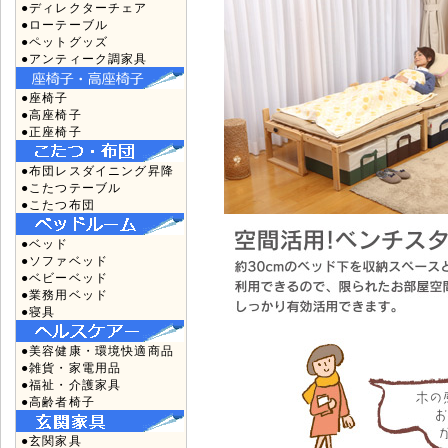
●ディレクターチェア
●ローテーブル
●ペットグッズ
●アンティーク調家具
●座椅子
●高座椅子
●正座椅子
●布団レスダイニング昇降
●こたつテーブル
●こたつ布団
●ベッド
●ソファベッド
●ベビーベッド
●業務用ベッド
●寝具
●美容健康・環境快適商品
●雑貨・家電用品
●福祉・介護家具
●高齢者椅子
●玄関家具