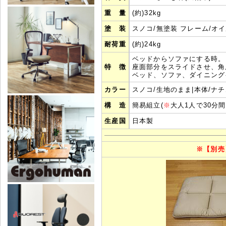
重 量
(約)32kg
塗 装
スノコ/無塗装 フレーム/オ
耐荷重
(約)
24
kg
ベッドからソファにする時
。
特 徴
座面部分をスライドさせ、角
ベッド、ソファ、ダイニング
カラー
スノコ/生地のまま|本体/ナ
構 造
簡易組立(
※
大人1人で30分
生産国
日本製
※
【別売