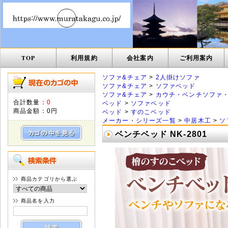
TOP
利用規約
会社案内
ご利用案内
ソファ&チェア
>
2人掛けソファ
ソファ&チェア
>
ソファベッド
ソファ&チェア
>
カウチ・ベンチソファ
合計数量：
0
ベッド
>
ソファベッド
商品金額：
0円
ベッド
>
すのこベッド
メーカー・シリーズ一覧
>
中居木工
>
ソ
ベンチベッド NK-2801
商品カテゴリから選ぶ
商品名を入力