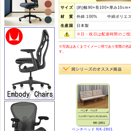
サイズ
(約)幅90×長100
×
厚み10cm
材 質
外綿:100% 中綿ポリエステ
生産国
日本製
※
日・祝日は配達時間のご指
※写真はあくまでイメージ用であり実際の色
す。
ベンチベッド NK-2801