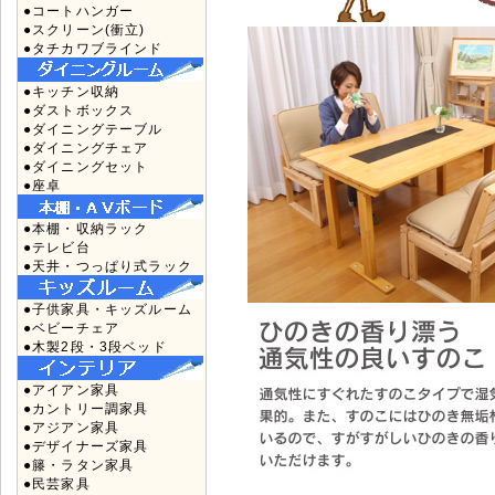
●コートハンガー
●スクリーン(衝立)
●タチカワブラインド
●キッチン収納
●ダストボックス
●ダイニングテーブル
●ダイニングチェア
●ダイニングセット
●座卓
●本棚・収納ラック
●テレビ台
●天井・つっぱり式ラック
●子供家具・キッズルーム
●ベビーチェア
●木製2段・3段ベッド
●アイアン家具
●カントリー調家具
●アジアン家具
●デザイナーズ家具
●籐・ラタン家具
●民芸家具