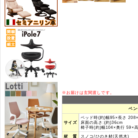
※
お届けは玄関渡しです。
ベン
ベッド時
(約)幅
95
×長さ 20
8
サイズ
床面の高さ:(約)36cm
椅子時
(約)幅
104
×
奥行
59
×
材 質
スノコ/ひのき材(天然木)