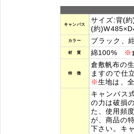
サイズ:背(約
キャンパス
(約)W485×D
ブラック、
カラー
綿100%
※
材 質
倉敷帆布の
ますので仕
特 徴
※
生地は、
キャンバス
の力は破損
た、使用頻
が、商品の
下さい。キ