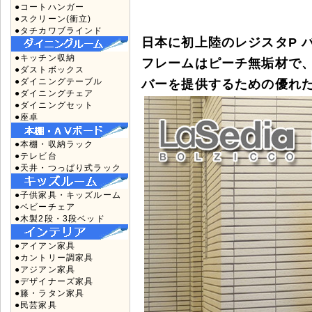
●コートハンガー
●スクリーン(衝立)
●タチカワブラインド
日本に初上陸のレジスタP バ
●キッチン収納
フレームはピーチ無垢材で
●ダストボックス
●ダイニングテーブル
バーを提供するための優れ
●ダイニングチェア
●ダイニングセット
●座卓
●本棚・収納ラック
●テレビ台
●天井・つっぱり式ラック
●子供家具・キッズルーム
●ベビーチェア
●木製2段・3段ベッド
●アイアン家具
●カントリー調家具
●アジアン家具
●デザイナーズ家具
●籐・ラタン家具
●民芸家具