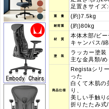
足置きサイズ:(
(約)7.5kg
重 量
(約)80kg
耐荷重
本体木部/ビー
材 質
キャンパス/綿
ラッカー塗装
塗 装
主な金具類/め
Regista
った
白くて木肌の
り、
商品仕様
美しい手触り
折りたたみ式