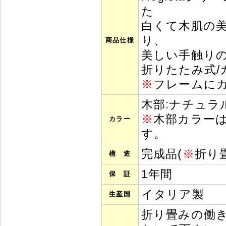
た
白くて木肌の
り、
商品仕様
美しい手触り
折りたたみ式/
※
フレームに
木部:ナチュラ
※
木部カラー
カラー
す。
完成品(
※
折り
構 造
1年間
保 証
イタリア製
生産国
折り畳みの働