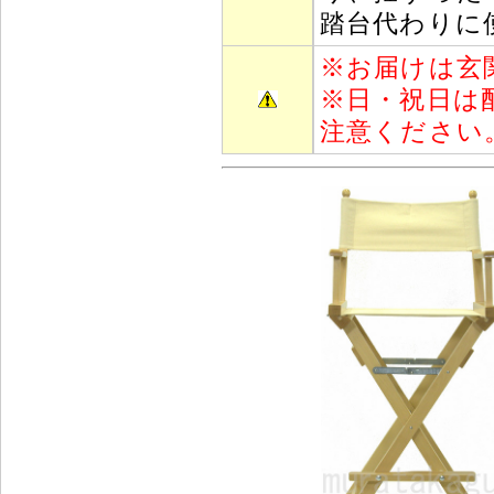
踏台代わりに
※
お届けは玄
※
日・祝日は
注意ください