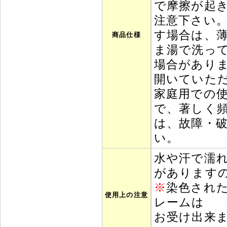
で摩擦が起
注意下さい
す場合は、
商品仕様
ま湯で洗っ
場合があり
開いていた
家庭用での
で、著しく
は、故障・
い。
水や汗で濡
があります
※
染色され
使用上の注意
レームは
お受け出来