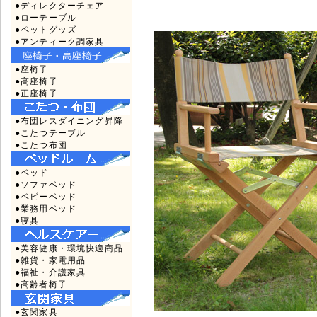
●ディレクターチェア
●ローテーブル
●ペットグッズ
●アンティーク調家具
●座椅子
●高座椅子
●正座椅子
●布団レスダイニング昇降
●こたつテーブル
●こたつ布団
●ベッド
●ソファベッド
●ベビーベッド
●業務用ベッド
●寝具
●美容健康・環境快適商品
●雑貨・家電用品
●福祉・介護家具
●高齢者椅子
●玄関家具