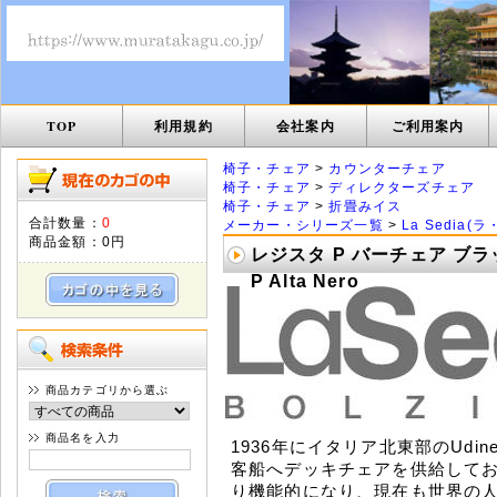
TOP
利用規約
会社案内
ご利用案内
椅子・チェア
>
カウンターチェア
椅子・チェア
>
ディレクターズチェア
椅子・チェア
>
折畳みイス
合計数量：
0
メーカー・シリーズ一覧
>
La Sedia(
商品金額：
0円
レジスタ P バーチェア ブラッ
P Alta Nero
商品カテゴリから選ぶ
商品名を入力
1936年にイタリア北東部のUdi
客船へデッキチェアを供給して
り機能的になり、現在も世界の