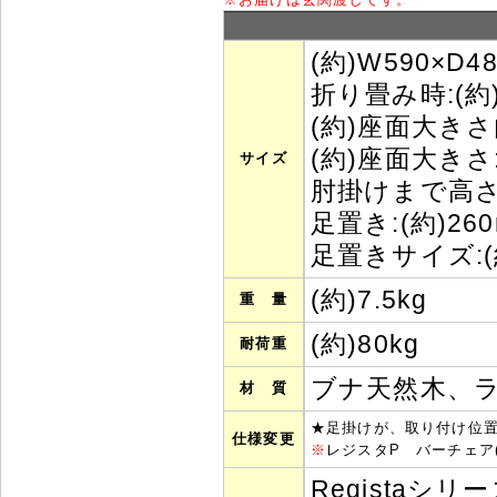
(約)W590×D4
折り畳み時:(約)
(約)座面大きさ内
(約)座面大きさ:
サイズ
肘掛けまで高さ:
足置き:(約)260
足置きサイズ:(
(約)7.5kg
重 量
(約)80kg
耐荷重
ブナ天然木、
材 質
★
足掛けが、取り付け位
仕様変更
※
レジスタP バーチェア
Regista