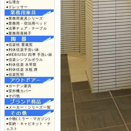
●仏壇台
●ドレッサー
●業務用家具シリーズ
●業務用・宿泊用ベッド
●法事チェア・テーブル
●業務用座椅子
●信楽焼 重蔵窯
●利休信楽手洗い鉢
●MEBIUSU 四季 手洗い鉢
●信楽シンプルボウル
●利休信楽 水琴窟
●利休信楽 水瓶 蹲
●信楽照明
●ガーデン家具
●室外機カバー
●その他
●メーカー・シリーズ一覧
●小物(ミラー・マガジン)
●収納・キャビネット・チ
ェスト