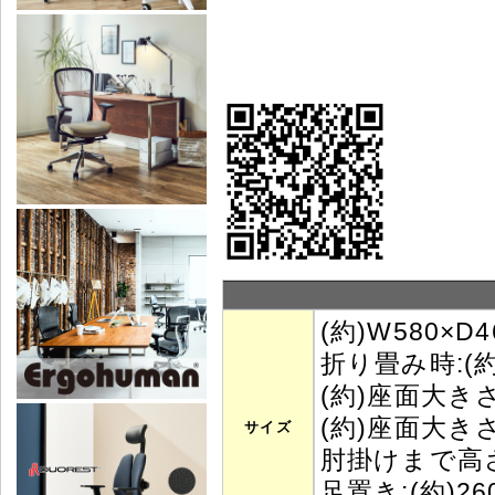
(約)W580×
折り畳み時:(約)
(約)座面大きさ
(約)座面大きさ:
サイズ
肘掛けまで高さ:
足置き:(約)26