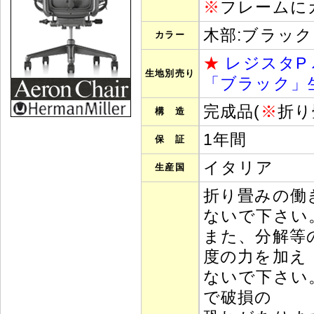
※
フレームに
木部:ブラッ
カラー
★
レジスタP
生地別売り
「ブラック」
完成品(
※
折り
構 造
1年間
保 証
イタリア
生産国
折り畳みの働
ないで下さい
また、分解等
度の力を加え
ないで下さい
で破損の