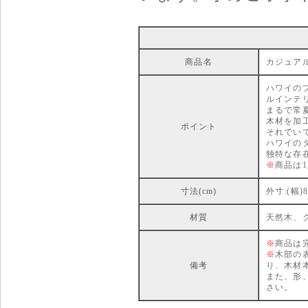
商品名
カジュアルハ
ハワイの
ルインテ
まるで常
木材を加
ポイント
それでい
ハワイの
独特な存
※
商品は
寸法(cm)
外寸:(幅)8
材質
天然木、
※
商品は
※
木部の
備考
り、木材
また、形
さい。