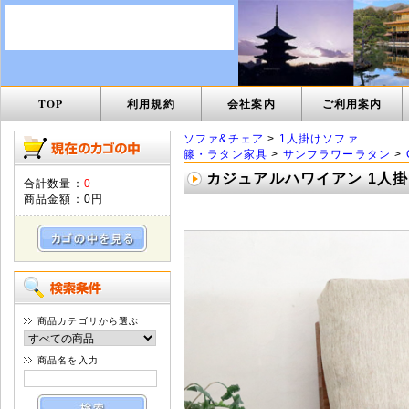
TOP
利用規約
会社案内
ご利用案内
ソファ&チェア
>
1人掛けソファ
籐・ラタン家具
>
サンフラワーラタン
>
カジュアルハワイアン 1人掛け ソ
合計数量：
0
商品金額：
0円
商品カテゴリから選ぶ
商品名を入力