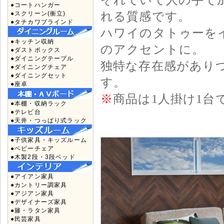
●コートハンガー
れる質感です。
●スクリーン(衝立)
●タチカワブラインド
ハワイのタトゥーを
●キッチン収納
のアクセントに。
●ダストボックス
●ダイニングテーブル
独特な存在感があり
●ダイニングチェア
●ダイニングセット
す。
●座卓
※
商品は1人掛け1台
●本棚・収納ラック
●テレビ台
●天井・つっぱり式ラック
●子供家具・キッズルーム
●ベビーチェア
●木製2段・3段ベッド
●アイアン家具
●カントリー調家具
●アジアン家具
●デザイナーズ家具
●籐・ラタン家具
●民芸家具