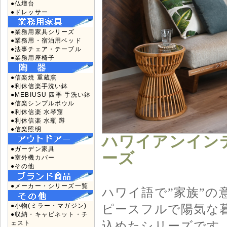
●仏壇台
●ドレッサー
●業務用家具シリーズ
●業務用・宿泊用ベッド
●法事チェア・テーブル
●業務用座椅子
●信楽焼 重蔵窯
●利休信楽手洗い鉢
●MEBIUSU 四季 手洗い鉢
●信楽シンプルボウル
●利休信楽 水琴窟
●利休信楽 水瓶 蹲
●信楽照明
ハワイアンインテ
●ガーデン家具
ーズ
●室外機カバー
●その他
●メーカー・シリーズ一覧
ハワイ語で”家族”の意
ピースフルで陽気な
●小物(ミラー・マガジン)
●収納・キャビネット・チ
込めたシリーズです
ェスト