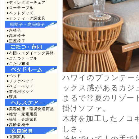
●ディレクターチェア
●ローテーブル
●ペットグッズ
●アンティーク調家具
●座椅子
●高座椅子
●正座椅子
●布団レスダイニング昇降
●こたつテーブル
●こたつ布団
ハワイのプランテー
●ベッド
●ソファベッド
ックス感があるカジ
●ベビーベッド
●業務用ベッド
まるで常夏のリゾート
●寝具
掛けソファ。
●美容健康・環境快適商品
●雑貨・家電用品
木材を加工したノコ
●福祉・介護家具
●高齢者椅子
しさ、
それでいて人の手で
●玄関家具