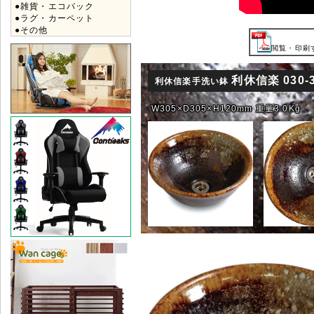
●雑貨・エコバック
●ラグ・カーペット
●その他
閲覧・印刷す
利休信楽 030-
利休信楽手洗い鉢
W305×D305×H120mm 重量3.0Kg