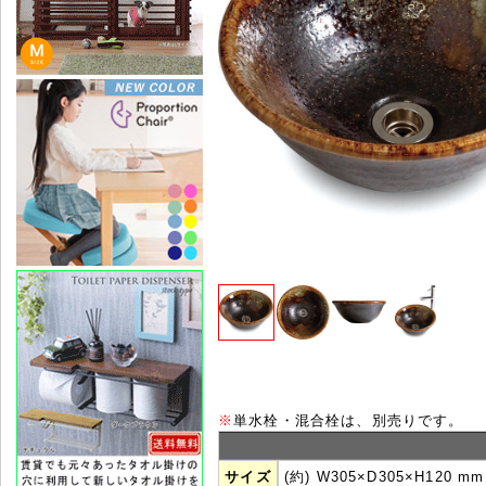
※
単水栓・混合栓は、別売りです。
サイズ
(約) W305×D305×H120 mm