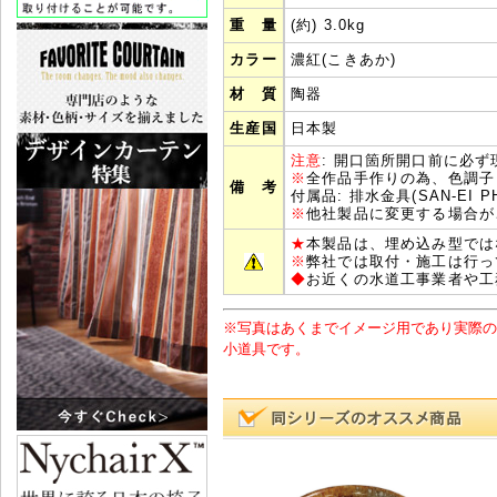
重 量
(約) 3.0kg
カラー
濃紅(こきあか)
材 質
陶器
生産国
日本製
注意
: 開口箇所開口前に必
※
全作品手作りの為、色調子
備 考
付属品: 排水金具(SAN-EI 
※
他社製品に変更する場合が
★
本製品は、埋め込み型では
※
弊社では取付・施工は行っ
◆
お近くの水道工事業者や工
※写真はあくまでイメージ用であり実際の
小道具です。