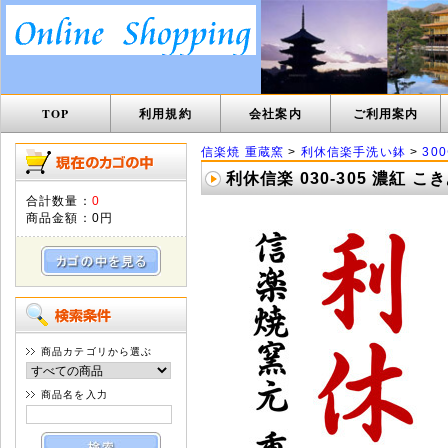
TOP
利用規約
会社案内
ご利用案内
信楽焼 重蔵窯
>
利休信楽手洗い鉢
>
30
利休信楽 030-305 濃紅 
合計数量：
0
商品金額：
0円
商品カテゴリから選ぶ
商品名を入力