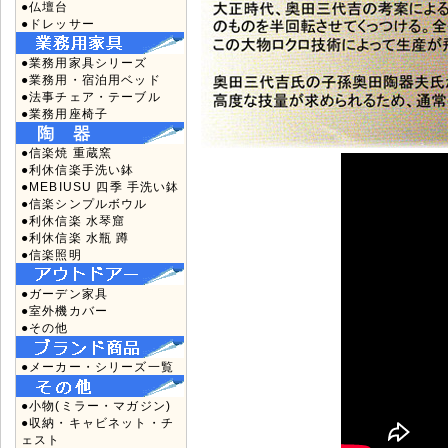
●仏壇台
●ドレッサー
●業務用家具シリーズ
●業務用・宿泊用ベッド
●法事チェア・テーブル
●業務用座椅子
●信楽焼 重蔵窯
●利休信楽手洗い鉢
●MEBIUSU 四季 手洗い鉢
●信楽シンプルボウル
●利休信楽 水琴窟
●利休信楽 水瓶 蹲
●信楽照明
●ガーデン家具
●室外機カバー
●その他
●メーカー・シリーズ一覧
●小物(ミラー・マガジン)
●収納・キャビネット・チ
ェスト