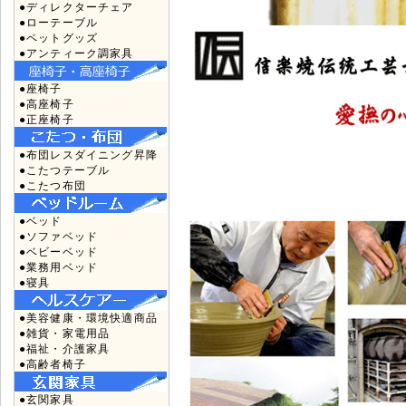
●ディレクターチェア
●ローテーブル
●ペットグッズ
●アンティーク調家具
●座椅子
●高座椅子
●正座椅子
●布団レスダイニング昇降
●こたつテーブル
●こたつ布団
●ベッド
●ソファベッド
●ベビーベッド
●業務用ベッド
●寝具
●美容健康・環境快適商品
●雑貨・家電用品
●福祉・介護家具
●高齢者椅子
●玄関家具