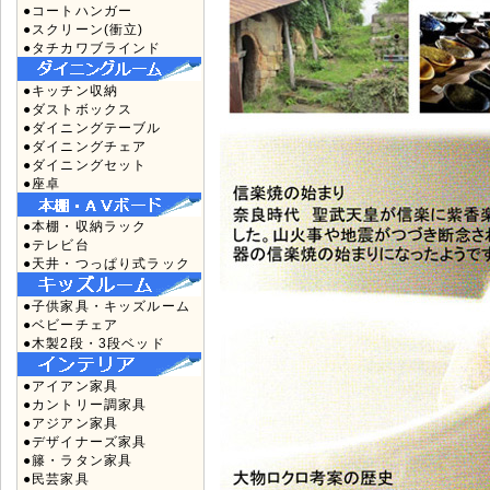
●コートハンガー
●スクリーン(衝立)
●タチカワブラインド
●キッチン収納
●ダストボックス
●ダイニングテーブル
●ダイニングチェア
●ダイニングセット
●座卓
●本棚・収納ラック
●テレビ台
●天井・つっぱり式ラック
●子供家具・キッズルーム
●ベビーチェア
●木製2段・3段ベッド
●アイアン家具
●カントリー調家具
●アジアン家具
●デザイナーズ家具
●籐・ラタン家具
●民芸家具