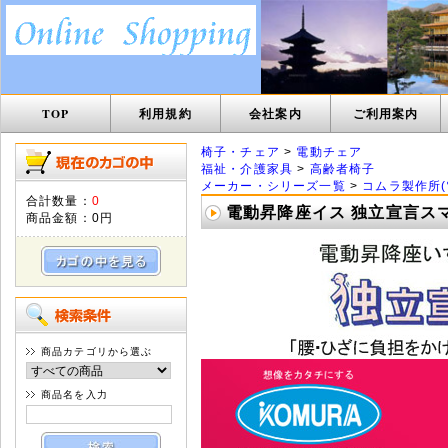
TOP
利用規約
会社案内
ご利用案内
椅子・チェア
>
電動チェア
福祉・介護家具
>
高齢者椅子
メーカー・シリーズ一覧
>
コムラ製作所(
合計数量：
0
電動昇降座イス 独立宣言スマ
商品金額：
0円
商品カテゴリから選ぶ
商品名を入力