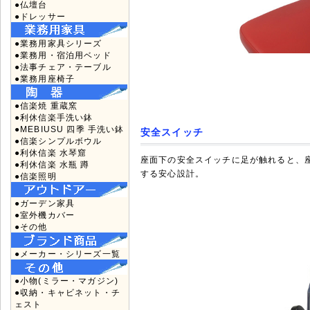
●仏壇台
●ドレッサー
●業務用家具シリーズ
●業務用・宿泊用ベッド
●法事チェア・テーブル
●業務用座椅子
●信楽焼 重蔵窯
●利休信楽手洗い鉢
●MEBIUSU 四季 手洗い鉢
安全スイッチ
●信楽シンプルボウル
●利休信楽 水琴窟
座面下の安全スイッチに足が触れると、
●利休信楽 水瓶 蹲
する安心設計。
●信楽照明
●ガーデン家具
●室外機カバー
●その他
●メーカー・シリーズ一覧
●小物(ミラー・マガジン)
●収納・キャビネット・チ
ェスト