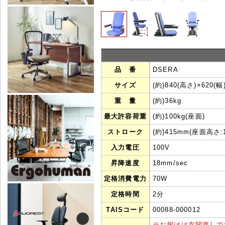
品 番
DSERA
サイズ
(約)840(高さ)×620(幅
重 量
(約)
36
kg
最大許容荷重
(約)
100
kg(座面)
ストローク
(約)415mm(座面高さ:
入力電圧
100V
昇降速度
18mm/sec
定格消費電力
70W
定格時間
2分
TAISコード
00088-000012
※
お届けは玄関渡しで