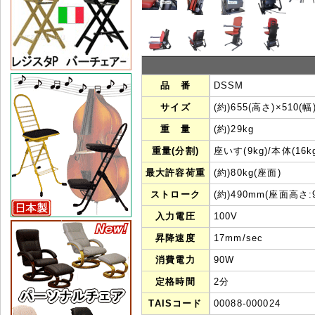
品 番
DSSM
サイズ
(約)655(高さ)×510(
重 量
(約)
29
kg
重量(分割)
座いす(9kg)/本体(16k
最大許容荷重
(約)80kg(座面)
ストローク
(約)490mm(座面高さ:
入力電圧
100V
昇降速度
17mm/sec
消費電力
90W
定格時間
2分
TAISコード
00088-000024