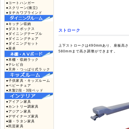
●コートハンガー
●スクリーン(衝立)
●タチカワブラインド
●キッチン収納
●ダストボックス
ストローク
●ダイニングテーブル
●ダイニングチェア
●ダイニングセット
上下ストロークは490mmあり、座板高さ
●座卓
580mmまで高さ調整ができます。
●本棚・収納ラック
●テレビ台
●天井・つっぱり式ラック
●子供家具・キッズルーム
●ベビーチェア
●木製2段・3段ベッド
●アイアン家具
●カントリー調家具
●アジアン家具
●デザイナーズ家具
●籐・ラタン家具
●民芸家具