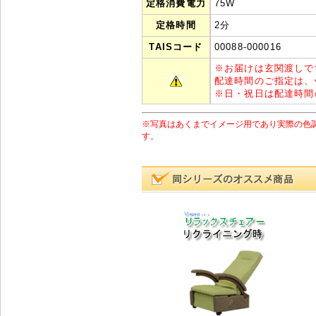
定格消費電力
7
5
W
定格時間
2分
TAISコード
00088-000016
※
お届けは玄関渡しで
配達時間のご指定は、
※
日・祝日は配達時間
※写真はあくまでイメージ用であり実際の色
す。