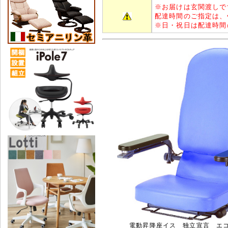
※
お届けは玄関渡しで
配達時間のご指定は、
※
日・祝日は配達時間
電動昇降座イス 独立宣言 エ