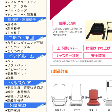
●ディレクターチェア
●ローテーブル
●ペットグッズ
●アンティーク調家具
●座椅子
●高座椅子
●正座椅子
●布団レスダイニング昇降
●こたつテーブル
●こたつ布団
●ベッド
●ソファベッド
●ベビーベッド
|
製品詳細
●業務用ベッド
●寝具
●美容健康・環境快適商品
●雑貨・家電用品
●福祉・介護家具
●高齢者椅子
●玄関家具