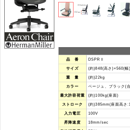
品 番
DSPRⅡ
サイズ
(約)848(高さ)×560(幅
重 量
(約)
22
kg
カラー
ベージュ、ブラック(合
最大許容荷重
(約)
100
kg(座面)
ストローク
(約)385mm(座面高さ:
入力電圧
100V
昇降速度
18mm/sec