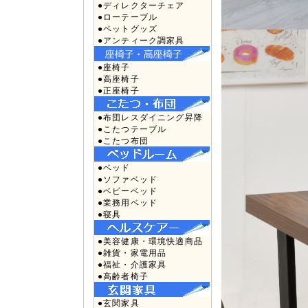
●ディレクターチェア
●ローテーブル
●ペットグッズ
●アンティーク調家具
●座椅子
●高座椅子
●正座椅子
●布団レスダイニング昇降
●こたつテーブル
●こたつ布団
●ベッド
●ソファベッド
●ベビーベッド
●業務用ベッド
●寝具
●美容健康・環境快適商品
●雑貨・家電用品
●福祉・介護家具
●高齢者椅子
●玄関家具