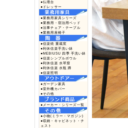
●仏壇台
●ドレッサー
●業務用家具シリーズ
●業務用・宿泊用ベッド
●法事チェア・テーブル
●業務用座椅子
●信楽焼 重蔵窯
●利休信楽手洗い鉢
●MEBIUSU 四季 手洗い鉢
●信楽シンプルボウル
●利休信楽 水琴窟
●利休信楽 水瓶 蹲
●信楽照明
●ガーデン家具
●室外機カバー
●その他
●メーカー・シリーズ一覧
●小物(ミラー・マガジン)
●収納・キャビネット・チ
ェスト