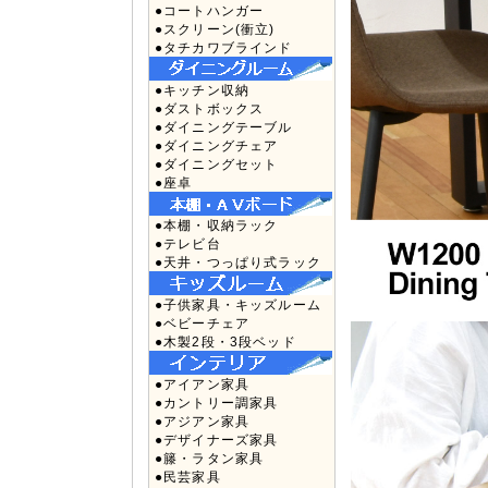
●コートハンガー
●スクリーン(衝立)
●タチカワブラインド
●キッチン収納
●ダストボックス
●ダイニングテーブル
●ダイニングチェア
●ダイニングセット
●座卓
●本棚・収納ラック
●テレビ台
●天井・つっぱり式ラック
●子供家具・キッズルーム
●ベビーチェア
●木製2段・3段ベッド
●アイアン家具
●カントリー調家具
●アジアン家具
●デザイナーズ家具
●籐・ラタン家具
●民芸家具