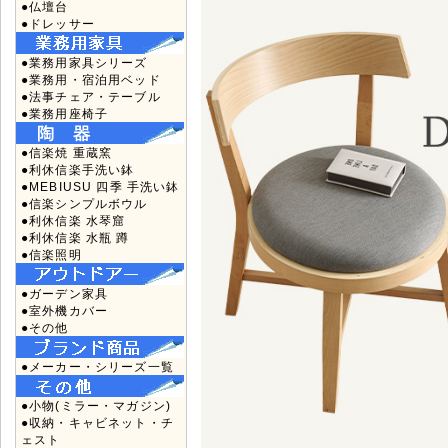
●仏壇台
●ドレッサー
●業務用家具シリーズ
●業務用・宿泊用ベッド
●法事チェア・テーブル
●業務用座椅子
●信楽焼 重蔵窯
●利休信楽手洗い鉢
●MEBIUSU 四季 手洗い鉢
●信楽シンプルボウル
●利休信楽 水琴窟
●利休信楽 水瓶 蹲
●信楽照明
●ガーデン家具
●室外機カバー
●その他
●メーカー・シリーズ一覧
●小物(ミラー・マガジン)
●収納・キャビネット・チ
ェスト