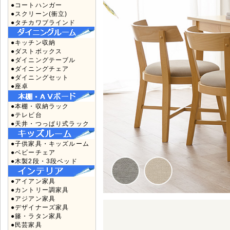
●コートハンガー
●スクリーン(衝立)
●タチカワブラインド
●キッチン収納
●ダストボックス
●ダイニングテーブル
●ダイニングチェア
●ダイニングセット
●座卓
●本棚・収納ラック
●テレビ台
●天井・つっぱり式ラック
●子供家具・キッズルーム
●ベビーチェア
●木製2段・3段ベッド
●アイアン家具
●カントリー調家具
●アジアン家具
●デザイナーズ家具
●籐・ラタン家具
●民芸家具