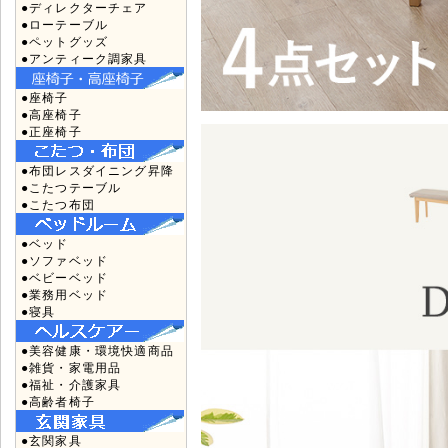
●ディレクターチェア
●ローテーブル
●ペットグッズ
●アンティーク調家具
●座椅子
●高座椅子
●正座椅子
●布団レスダイニング昇降
●こたつテーブル
●こたつ布団
●ベッド
●ソファベッド
●ベビーベッド
●業務用ベッド
●寝具
●美容健康・環境快適商品
●雑貨・家電用品
●福祉・介護家具
●高齢者椅子
●玄関家具