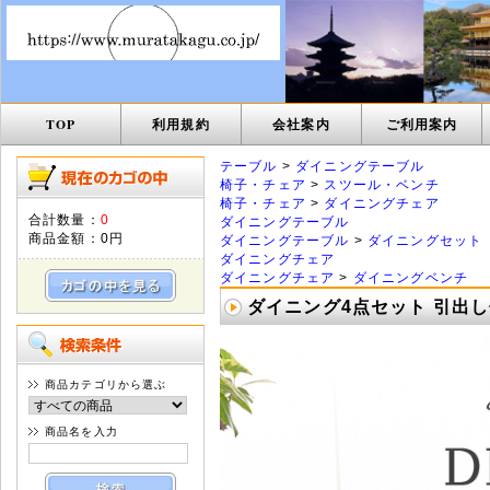
TOP
利用規約
会社案内
ご利用案内
テーブル
>
ダイニングテーブル
椅子・チェア
>
スツール・ベンチ
椅子・チェア
>
ダイニングチェア
合計数量：
0
ダイニングテーブル
商品金額：
0円
ダイニングテーブル
>
ダイニングセット
ダイニングチェア
ダイニングチェア
>
ダイニングベンチ
ダイニング4点セット 引出し付テ
商品カテゴリから選ぶ
商品名を入力