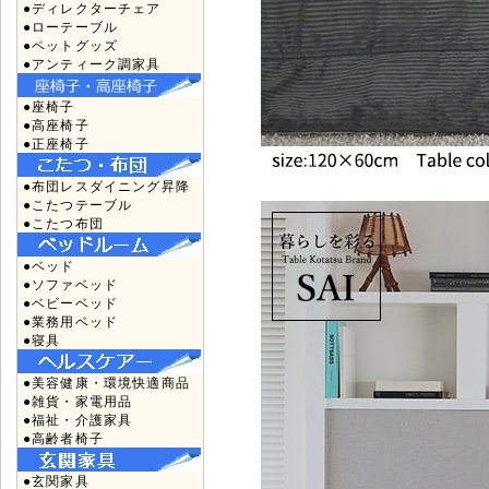
●ディレクターチェア
●ローテーブル
●ペットグッズ
●アンティーク調家具
●座椅子
●高座椅子
●正座椅子
●布団レスダイニング昇降
●こたつテーブル
●こたつ布団
●ベッド
●ソファベッド
●ベビーベッド
●業務用ベッド
●寝具
●美容健康・環境快適商品
●雑貨・家電用品
●福祉・介護家具
●高齢者椅子
●玄関家具