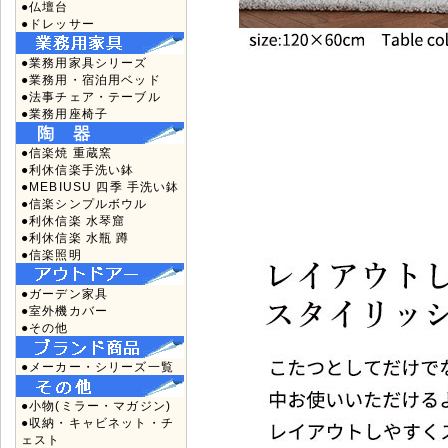
●仏壇台
●ドレッサー
●業務用家具シリーズ
●業務用・宿泊用ベッド
●法事チェア・テーブル
●業務用座椅子
●信楽焼 重蔵窯
●利休信楽手洗い鉢
●MEBIUSU 四季 手洗い鉢
●信楽シンプルボウル
●利休信楽 水琴窟
●利休信楽 水瓶 蹲
●信楽照明
●ガーデン家具
●室外機カバー
●その他
●メーカー・シリーズ一覧
●小物(ミラー・マガジン)
●収納・キャビネット・チ
ェスト